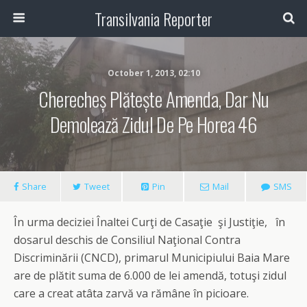
Transilvania Reporter
October 1, 2013, 02:10
Cherecheș Plătește Amenda, Dar Nu
Demolează Zidul De Pe Horea 46
Share
Tweet
Pin
Mail
SMS
În urma deciziei Înaltei Curţi de Casaţie şi Justiţie, în
dosarul deschis de Consiliul Naţional Contra
Discriminării (CNCD), primarul Municipiului Baia Mare
are de plătit suma de 6.000 de lei amendă, totuşi zidul
care a creat atâta zarvă va rămâne în picioare.