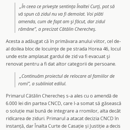
„În ceea ce priveşte sentinţa Înaltei Curţi, pot să
vă spun că zidul nu va fi demolat. Voi plăti
amenda, cum de fapt am şi făcut, dar zidul
rămâne”, a precizat Cătălin Cherecheş.
Acesta a adăugat că în primăvara anului viitor, cel de-
al doilea bloc de locuinţe de pe strada Horea 46, locul
unde este amplasat gardul de zid va fi evacuat şi
renovat pentru a fi dat altor categorii de persoane.
„Continuăm proiectul de relocare al famiilor de
romi”, a subliniat edilul.
Primarul Cătălin Cherecheș s-a ales cu o amendă de
6.000 lei din partea CNCD, care l-a somat să găsească
o soluție mai bună de integrare a rromilor, alta decât
ridicarea de ziduri. Primarul a atacat decizia CNCD în
instanță, dar Înalta Curte de Casație și Justiție a decis