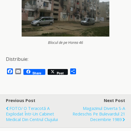
Blocul de pe Horea 46
Distribuie:
F
E
S
Share
Post
a
m
h
c
a
a
e
i
r
b
l
e
o
Previous Post
Next Post
o
FOTO/ O Teracotă A
Magazinul Diverta S-A
k
Explodat Într-Un Cabinet
Redeschis Pe Bulevardul 21
Medical Din Centrul Clujului
Decembrie 1989