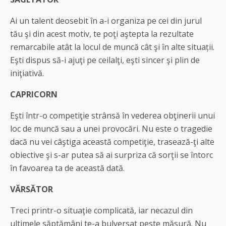
Ai un talent deosebit în a-i organiza pe cei din jurul
tău şi din acest motiv
,
te poţi aştepta la rezultate
remarcabile atât la locul de muncă cât şi în
alte situații
.
Eşti dispus să-i ajuţi pe ceilalţi
,
eşti sincer şi plin de
iniţiativă.
CAPRICORN
Eşti într-o competiţie strânsă în vederea obţinerii unui
loc de muncă sau a unei provocări. Nu este o tragedie
dacă nu vei câştiga această competiţie, trasează-ţi alte
obiective şi s-ar putea să ai surpriz
a
că sorţii se întorc
în favoarea ta de această dată.
VĂRSĂTOR
Treci printr-o situaţie complicată, iar necazul din
ultimele săptămâni te-a bulversat peste măsură. Nu