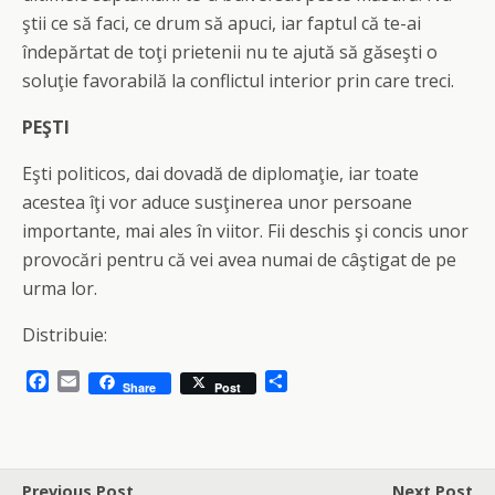
ştii ce să faci, ce drum să apuci, iar faptul că te-ai
îndepărtat de toţi prietenii nu te ajută să găseşti o
soluţie favorabilă la conflictul interior prin care treci.
PEŞTI
Eşti politicos, dai dovadă de diplomaţie, iar toate
acestea îţi vor aduce susţinerea unor persoane
importante, mai ales în viitor. Fii deschis şi concis unor
provocări pentru că vei avea numai de câştigat de pe
urma lor.
Distribuie:
F
E
S
Share
Post
a
m
h
c
a
a
e
i
r
b
l
e
o
Previous Post
Next Post