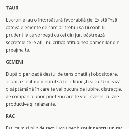
TAUR
Lucrurile iau o întorsătură favorabilă ţie. Există însă
câteva elemente de care ar trebui să ţii cont: fii
prudent la ce vorbeşti cu cei din jur, păstrează
secretele ce
le afli
, nu critic
a
atitudinea oamenilor din
preajma ta.
GEMENI
După o perioadă destul de tensionată şi obositoare,
acum a sosit momentul să te odihneşti şi tu. Urmează
o săptămână în care te vei bucura de iubire, distracţie,
de compania unor prieteni care te vor înveseli cu zile
productive şi relaxante.
RAC
Eşti calm şi plin de tact, lucru neobişnuit pentru un rac