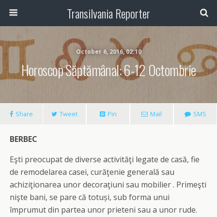
Transilvania Reporter
October 6, 2016, 02:10
Horoscop Săptămânal: 6-12 Octombrie
Share
Tweet
Pin
Mail
SMS
BERBEC
Eşti preocupat de diverse activităţi legate de casă, fie
de remodelarea casei, curăţenie generală sau
achiziţionarea unor decoraţiuni sau mobilier . Primeşti
nişte bani, se pare că totu
și,
sub forma unui
împrumut din partea unor prieteni sau a unor rude.