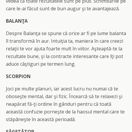
vedea că toate rezultatele sunt pe plus. Schimbările pe
care le-ai făcut sunt de bun augur şi te avantajează.
BALANŢA
Despre Balanţa se spune că orice ar fi pe lume balanta
îl transformă în aur. Intuiţia ta, maniera în care creezi
relaţii te vor ajuta foarte mult în viitor. Aşteaptă-te la
rezultate bune, şi la contracte interesante care îţi pot
aduce câştiguri pe termen lung.
SCORPION
Joci pe multe planuri, iar acest lucru nu numai că te
oboseşte mental, dar şi fizic. Încearcă să te relaxezi şi
neapărat fă-ţi ordine în gânduri pentru că toată
această confuzie porneşte de la haosul mental care te
stăpâneşte în această perioadă.
SĂGETĂTOR