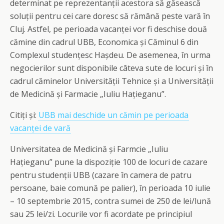
determinat pe reprezentanții acestora să găsească
soluții pentru cei care doresc să rămână peste vară în
Cluj. Astfel, pe perioada vacanței vor fi deschise două
cămine din cadrul UBB, Economica și Căminul 6 din
Complexul studențesc Hașdeu. De asemenea, în urma
negocierilor sunt disponibile câteva sute de locuri și în
cadrul căminelor Universității Tehnice și a Universității
de Medicină și Farmacie „Iuliu Hațieganu”.
Citiți și:
UBB mai deschide un cămin pe perioada
vacanței de vară
Universitatea de Medicină și Farmcie „Iuliu
Hațieganu” pune la dispoziție 100 de locuri de cazare
pentru studenții UBB (cazare în camera de patru
persoane, baie comună pe palier), în perioada 10 iulie
– 10 septembrie 2015, contra sumei de 250 de lei/lună
sau 25 lei/zi. Locurile vor fi acordate pe principiul