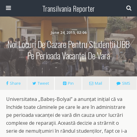
Transilvania Reporter
June 24, 2015, 02:06
Noi Locuri De Cazare Pentru Studenții UBB
Pe Perioada Vacanței De Vară
Share
Tweet
Pin
Mail
SMS
Universitatea „Babeș-Bolyai” a anunțat inițial că va
închide toate căminele pe care le are în administrare
pe perioada vacanței de vară din cauza unor lucrări
complexe de reparaţii. Această decizie a strârnit o
serie de nemulțumiri în rândul studenților, fapt ce i-a