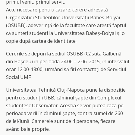
primul venit, primul servit.
Acte necesare pentru cazare: cerere adresată
Organizației Studenților Universității Babeș-Bolyai
(OSUBB), adeverință de la facultate care atestă faptul
că sunteți studenți la Universitatea Babeș-Bolyai și o
copie după cartea de identitate.
Cererile se depun la sediul OSUBB (Căsuța Galbenă
din Hașdeu) în perioada 24.06 – 2.06. 2015, în intervalul
orar 12:00-18:00, urmând să fiți contactați de Serviciul
Social UMF.
Universitatea Tehnică Cluj-Napoca pune la dispoziție
pentru studenții UBB, căminul șapte din Complexul
studențesc Observator. Aceștia se vor putea caza pe
perioada verii în căminul șapte, contra sumei de 260
de lei/lună. Camerele sunt de 4 persoane, fiecare
având baie proprie.