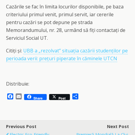
Cazările se fac în limita locurilor disponibile, pe baza
criteriului primul venit, primul servit, iar cererile
pentru cazări se pot depune pe strada
Memorandumului, nr. 28, urmând să fiți contactați de
Serviciul Social UT.
Citiți și:
UBB a „rezolvat” situația cazării studenților pe
perioada verii: prețuri piperate în căminele UTCN
Distribuie:
F
E
S
Share
Post
a
m
h
c
a
a
e
i
r
b
l
e
o
Previous Post
Next Post
o
Electric Eco-Friendly
Premieră Mondială La Cluj.