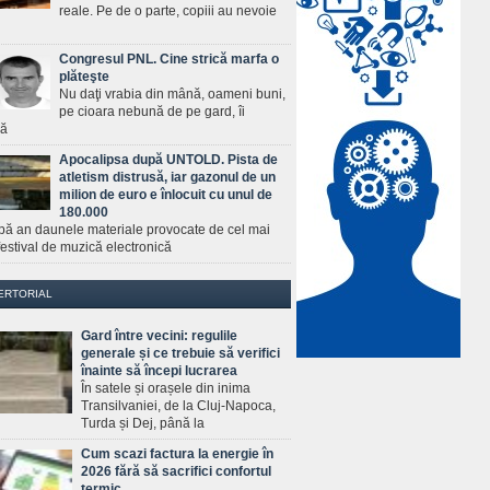
reale. Pe de o parte, copiii au nevoie
Congresul PNL. Cine strică marfa o
plăteşte
Nu daţi vrabia din mână, oameni buni,
pe cioara nebună de pe gard, îi
ră
Apocalipsa după UNTOLD. Pista de
atletism distrusă, iar gazonul de un
milion de euro e înlocuit cu unul de
180.000
pă an daunele materiale provocate de cel mai
estival de muzică electronică
ERTORIAL
Gard între vecini: regulile
generale și ce trebuie să verifici
înainte să începi lucrarea
În satele și orașele din inima
Transilvaniei, de la Cluj-Napoca,
Turda și Dej, până la
Cum scazi factura la energie în
2026 fără să sacrifici confortul
termic