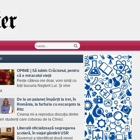
II
OPINIE | Să iubim Crăciunul, pentru
că e miracolul vieţii
Peste câteva ore doar, vom simți cu
toții bucuria Naşterii Lui. Și vine
ea
De la un palaneț împărțit la trei, în
România, la farfuria cu escargots la
Ritz
Cineva mi-a reprodus discuția dintre
ineri studenți care coborau de la Clinici.
Liberalii oficializează segregarea
şcolară, în siajul gândirii USR
Guvernul a identificat două nevoi