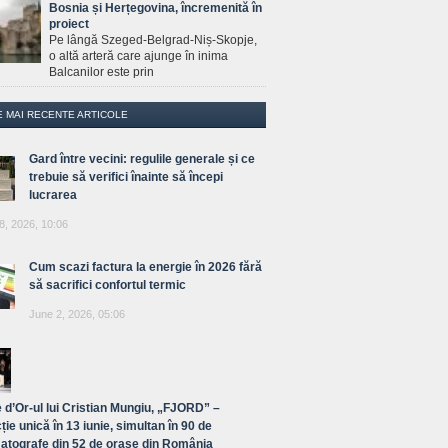
Bosnia și Herțegovina, încremenită în
proiect
Pe lângă Szeged-Belgrad-Niș-Skopje,
o altă arteră care ajunge în inima
Balcanilor este prin
E MAI RECENTE ARTICOLE
Gard între vecini: regulile generale și ce
trebuie să verifici înainte să începi
lucrarea
8, 2026, 10:06
Cum scazi factura la energie în 2026 fără
să sacrifici confortul termic
June 2, 2026, 05:06
 d’Or-ul lui Cristian Mungiu, „FJORD” –
ție unică în 13 iunie, simultan în 90 de
atografe din 52 de orașe din România