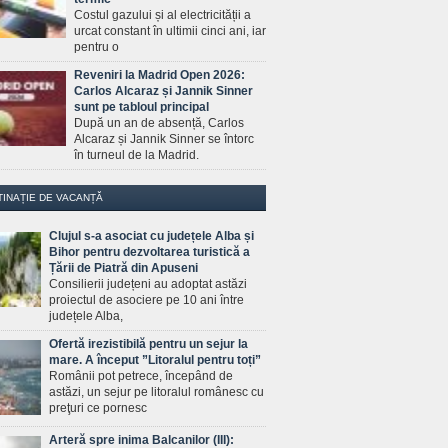
Costul gazului și al electricității a
urcat constant în ultimii cinci ani, iar
pentru o
Reveniri la Madrid Open 2026:
Carlos Alcaraz și Jannik Sinner
sunt pe tabloul principal
După un an de absență, Carlos
Alcaraz și Jannik Sinner se întorc
în turneul de la Madrid.
TINAȚIE DE VACANȚĂ
Clujul s-a asociat cu județele Alba și
Bihor pentru dezvoltarea turistică a
Țării de Piatră din Apuseni
Consilierii județeni au adoptat astăzi
proiectul de asociere pe 10 ani între
județele Alba,
Ofertă irezistibilă pentru un sejur la
mare. A început ”Litoralul pentru toți”
Românii pot petrece, începând de
astăzi, un sejur pe litoralul românesc cu
preţuri ce pornesc
Arteră spre inima Balcanilor (III):