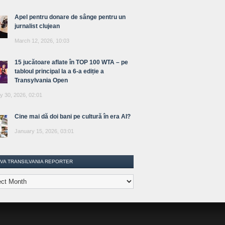
Apel pentru donare de sânge pentru un
jurnalist clujean
March 12, 2026, 10:03
15 jucătoare aflate în TOP 100 WTA – pe
tabloul principal la a 6-a ediție a
Transylvania Open
y 30, 2026, 02:01
Cine mai dă doi bani pe cultură în era AI?
January 15, 2026, 03:01
IVA TRANSILVANIA REPORTER
lvania
ter