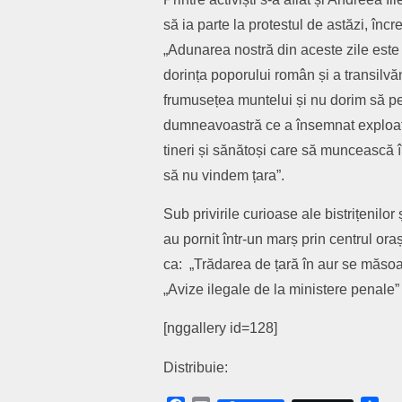
să ia parte la protestul de astăzi, în
„Adunarea nostră din aceste zile este
dorința poporului român și a transilvă
frumusețea muntelui și nu dorim să per
dumneavoastră ce a însemnat exploata
tineri și sănătoși care să muncească 
să nu vindem țara”.
Sub privirile curioase ale bistrițenilor
au pornit într-un marș prin centrul or
ca: „Trădarea de țară în aur se măsoar
„Avize ilegale de la ministere penale”
[nggallery id=128]
Distribuie: