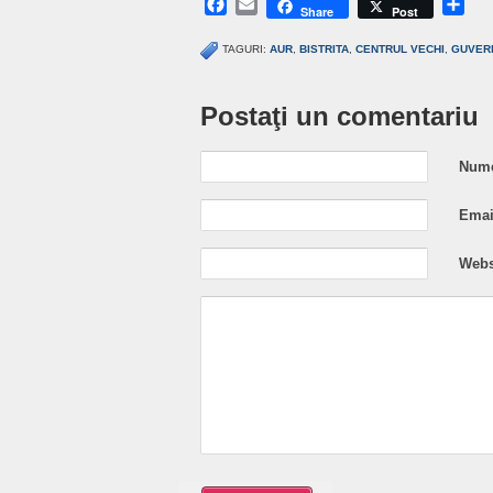
Facebook
Email
Sh
Share
Post
TAGURI:
AUR
,
BISTRITA
,
CENTRUL VECHI
,
GUVER
Postaţi un comentariu
Nume
Email
Webs