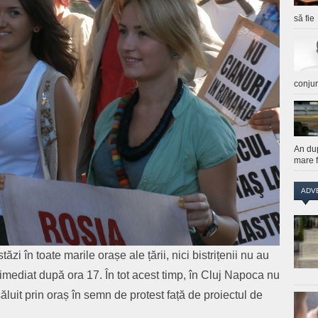
să fie
conju
An du
mare f
ADV
ăzi în toate marile orașe ale țării, nici bistrițenii nu au
ă, imediat după ora 17. În tot acest timp, în Cluj Napoca nu
uit prin oraș în semn de protest față de proiectul de