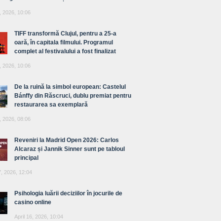
, 2026, 10:06
TIFF transformă Clujul, pentru a 25-a
oară, în capitala filmului. Programul
complet al festivalului a fost finalizat
, 2026, 10:06
De la ruină la simbol european: Castelul
Bánffy din Răscruci, dublu premiat pentru
restaurarea sa exemplară
, 2026, 08:06
Reveniri la Madrid Open 2026: Carlos
Alcaraz și Jannik Sinner sunt pe tabloul
principal
7, 2026, 12:04
Psihologia luării deciziilor în jocurile de
casino online
April 16, 2026, 10:04