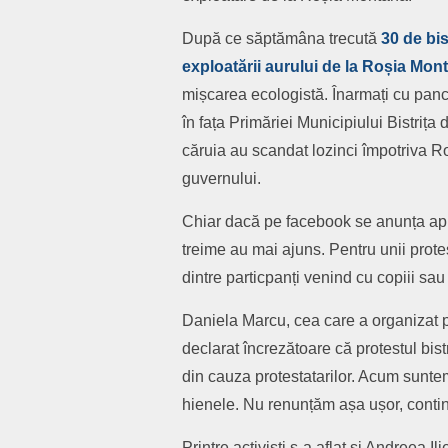
După ce săptămâna trecută
30 de bis
exploatării aurului de la Roșia Mon
mișcarea ecologistă. Înarmați cu pancar
în fața Primăriei Municipiului Bistrița
căruia au scandat lozinci împotriva 
guvernului.
Chiar dacă pe facebook se anunța apro
treime au mai ajuns. Pentru unii protes
dintre particpanți venind cu copiii sau
Daniela Marcu, cea care a organizat pr
declarat încrezătoare că protestul bis
din cauza protestatarilor. Acum sunt
hienele. Nu renunțăm așa ușor, contin
Printre activiști s-a aflat și Andreea Il