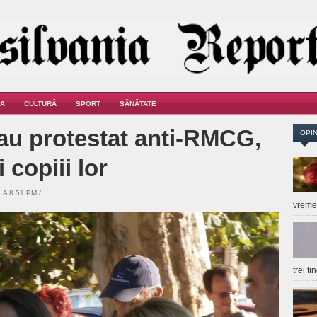
A
CULTURĂ
SPORT
SĂNĂTATE
 au protestat anti-RMCG,
OPIN
i copiii lor
LA 8:51 PM /
vrem
trei t