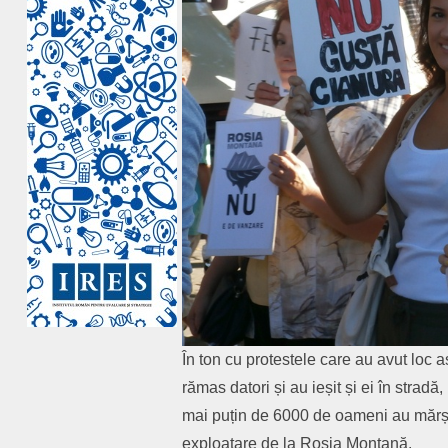
În ton cu protestele care au avut loc ast
rămas datori și au ieșit și ei în strad
mai puțin de 6000 de oameni au mărșăl
exploatare de la Roșia Montană.