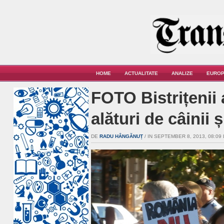
HOME
ACTUALITATE
ANALIZE
EUROP
FOTO Bistrițenii
alături de câinii ș
DE
RADU HÂNGĂNUȚ
/ IN SEPTEMBER 8, 2013, 08:09 