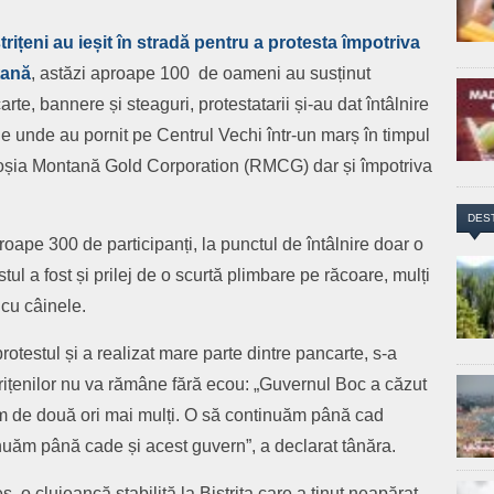
trițeni au ieșit în stradă pentru a protesta împotriva
tană
, astăzi aproape 100 de oameni au susținut
te, bannere și steaguri, protestatarii și-au dat întâlnire
 de unde au pornit pe Centrul Vechi într-un marș în timpul
Roșia Montană Gold Corporation (RMCG) dar și împotriva
DES
ape 300 de participanți, la punctul de întâlnire doar o
tul a fost și prilej de o scurtă plimbare pe răcoare, mulți
 cu câinele.
otestul și a realizat mare parte dintre pancarte, s-a
trițenilor nu va rămâne fără ecou: „Guvernul Boc a căzut
em de două ori mai mulți. O să continuăm până cad
uăm până cade și acest guvern”, a declarat tânăra.
ieș, o clujeancă stabilită la Bistrița care a ținut neapărat