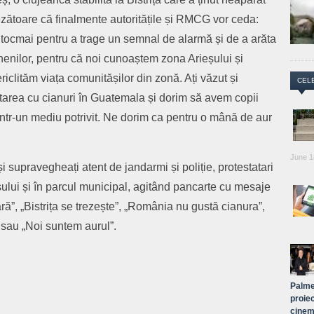
crezătoare că finalmente autoritățile și RMCG vor ceda:
 tocmai pentru a trage un semnal de alarmă și de a arăta
nenilor, pentru că noi cunoaștem zona Arieșului și
iclităm viața comunitășilor din zonă. Ați văzut și
CEL
rea cu cianuri în Guatemala și dorim să avem copii
într-un mediu potrivit. Ne dorim ca pentru o mână de aur
June 1
 și supravegheați atent de jandarmi și poliție, protestatari
așului și în parcul municipal, agitând pancarte cu mesaje
ă”, „Bistrița se trezește”, „România nu gustă cianura”,
 sau „Noi suntem aurul”.
Palme
proiec
cinem