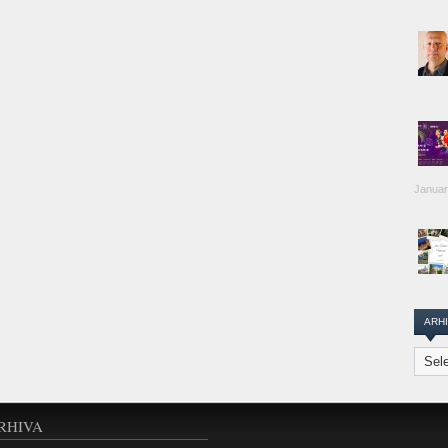
Januar
ARH
Arhiva
Transi
Repor
RHIVA