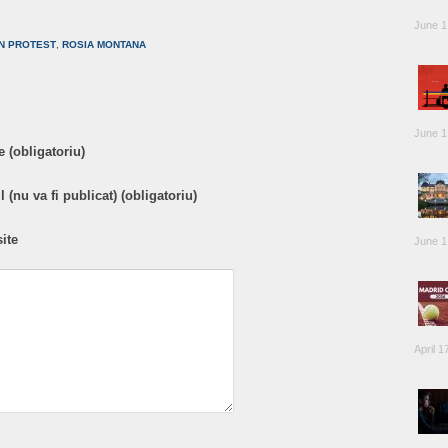
are
June 1
N PROTEST
,
ROSIA MONTANA
June 1
 (obligatoriu)
 (nu va fi publicat) (obligatoriu)
ite
June 1
April 1