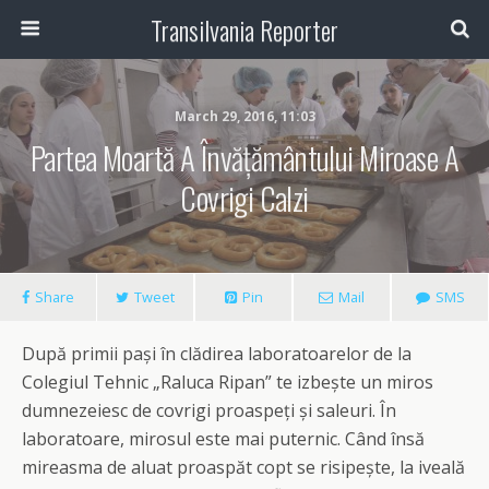
Transilvania Reporter
March 29, 2016, 11:03
Partea Moartă A Învățământului Miroase A
Covrigi Calzi
Share
Tweet
Pin
Mail
SMS
După primii pași în clădirea laboratoarelor de la
Colegiul Tehnic „Raluca Ripan” te izbește un miros
dumnezeiesc de covrigi proaspeți și saleuri. În
laboratoare, mirosul este mai puternic. Când însă
mireasma de aluat proaspăt copt se risipește, la iveală