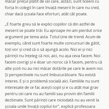
măcar prețul plătit de cei care, astăzi, sunt liceeni cu
forța în colegii în care învață meserii în care nu cred,
chiar dacă școala face eforturi, atât cât poate.
„E foarte greu să le explici copiilor că din astfel de
meserii se poate trăi. Eu aproape mi-am pierdut orice
argument pe tema asta. Totul ține de trend. Acum de
exemplu, când sunt foarte multe concursuri de gătit,
toți vor și cred că o să ajungă acolo. Nici ei și nici
părinții nu înțeleg că noi, aici, nu așa ceva facem. Noi
facem covrigi și e doar un noroc că îi facem, pentru că
alte școli nu au nici măcar dotările pe care le avem noi.
Și perspectivele nu sunt îmbucurătoare. Nu există
interes. E și o problemă socială aici. Familiile nu sunt
interesate de ce fac acești copii și e cu atât mai grav
pentru cei care nu au familii sau provin din familii
dezbinate. Sunt părinții care niciodată nu au venit la
școala unde învață copilul lor”, explică profesoara