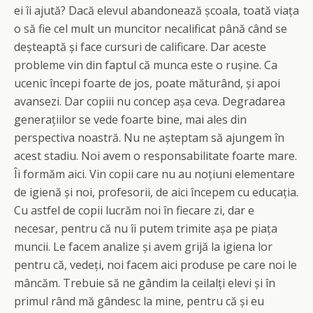
ei îi ajută? Dacă elevul abandonează școala, toată viața
o să fie cel mult un muncitor necalificat până când se
deșteaptă și face cursuri de calificare. Dar aceste
probleme vin din faptul că munca este o rușine. Ca
ucenic începi foarte de jos, poate măturând, și apoi
avansezi. Dar copiii nu concep așa ceva. Degradarea
generațiilor se vede foarte bine, mai ales din
perspectiva noastră. Nu ne așteptam să ajungem în
acest stadiu. Noi avem o responsabilitate foarte mare.
Îi formăm aici. Vin copii care nu au noțiuni elementare
de igienă și noi, profesorii, de aici începem cu educația.
Cu astfel de copii lucrăm noi în fiecare zi, dar e
necesar, pentru că nu îi putem trimite așa pe piața
muncii. Le facem analize și avem grijă la igiena lor
pentru că, vedeți, noi facem aici produse pe care noi le
mâncăm. Trebuie să ne gândim la ceilalți elevi și în
primul rând mă gândesc la mine, pentru că și eu