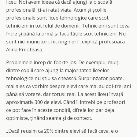
liceu. Noi avem ideea că dacă ajungi la o școală
profesională, ți-ai ratat viața. Acum și școlile
profesionale sunt licee tehnologice care scot
tehnicieni în tot felul de domenii. Tehnicienii sunt ceva
între și până la urmă și facultățile scot tehnicieni. Nu
sunt nici muncitori, nici ingineri”, explică profesoara
Alina Preoteasa.
Problemele încep de foarte jos. De exemplu, mulți
dintre copiii care ajung la majoritatea liceelor
tehnologice nu știu să citească. Surprinzător poate,
mai ales că vorbim despre elevi care mai au doi-trei ani
până să voteze, dar totuși real. La acest liceu învață
aproximativ 300 de elevi. Când îi întrebi pe profesori
ce pot face în aceste condiții, cifrele lor par deja
optimiste, ținând seama și de context.
„Dacă reușim ca 20% dintre elevi să facă ceva, e o