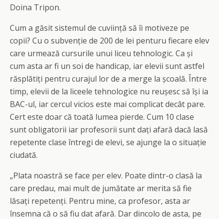
Doina Tripon.
Cum a găsit sistemul de cuviință să îi motiveze pe
copii? Cu o subvenție de 200 de lei penturu fiecare elev
care urmează cursurile unui liceu tehnologic. Ca și
cum asta ar fi un soi de handicap, iar elevii sunt astfel
răsplătiți pentru curajul lor de a merge la școală. Între
timp, elevii de la liceele tehnologice nu reușesc să își ia
BAC-ul, iar cercul vicios este mai complicat decât pare.
Cert este doar că toată lumea pierde. Cum 10 clase
sunt obligatorii iar profesorii sunt dați afară dacă lasă
repetente clase întregi de elevi, se ajunge la o situație
ciudată.
„Plata noastră se face per elev. Poate dintr-o clasă la
care predau, mai mult de jumătate ar merita să fie
lăsați repetenți. Pentru mine, ca profesor, asta ar
însemna că o să fiu dat afară. Dar dincolo de asta, pe