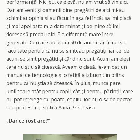
performanță. Nici eu, ca elevă, nu am vrut să vin aici.
Dar am venit și oamenii bine pregătiți de aici mi-au
schimbat opinia și au făcut în așa fel încât să îmi placă
și mai apoi asta m-a determinat și pe mine să îmi
doresc să predau aici. E o diferență mare între
generații. Cei care au acum 50 de ani nu ar fi mers la
facultate pentru că nu se simțeau pregătiţi, iar cei de
acum se simt pregătiți și când nu sunt. Acum am elevi
care nu știu să citească. Aveam o clasă, le-am dat un
manual de tehnologie și o fetiță a izbucnit în plâns
pentru că nu știa să citească. În plus, munca pare
umilitoare atât pentru copii, cât și pentru părinții, care
nu pot înțelege că, poate, copilul lor nu o să fie doctor
sau profesor”, explică Alina Preoteasa.
„Dar ce rost are?”