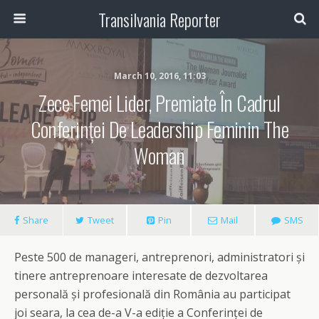
Transilvania Reporter
March 10, 2016, 11:03
Zece Femei Lider, Premiate În Cadrul
Conferinței De Leadership Feminin The
Woman
Share
Tweet
Pin
Mail
SMS
Peste 500 de manageri, antreprenori, administratori și
tinere antreprenoare interesate de dezvoltarea
personală și profesională din România au participat
joi seara, la cea de-a V-a ediție a Conferinței de