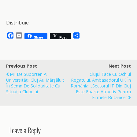
Distribuie:
F
E
S
Share
Post
a
m
h
c
a
a
e
i
r
b
l
e
o
Previous Post
Next Post
o
Mii De Suporteri Ai
Clujul Face Cu Ochiul
k
Universității Cluj Au Mărșăluit
Regatului. Ambasadorul UK În
În Semn De Solidaritate Cu
România: „Sectorul IT Din Cluj
Situația Clubului
Este Foarte Atractiv Pentru
Firmele Britanice”
Leave a Reply