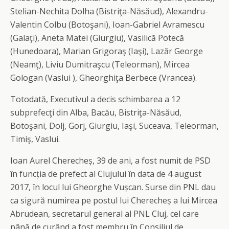
Stelian-Nechita Dolha (Bistriţa-Năsăud), Alexandru-
Valentin Colbu (Botoşani), Ioan-Gabriel Avramescu
(Galaţi), Aneta Matei (Giurgiu), Vasilică Potecă
(Hunedoara), Marian Grigoraş (Iaşi), Lazăr George
(Neamţ), Liviu Dumitraşcu (Teleorman), Mircea
Gologan (Vaslui ), Gheorghiţa Berbece (Vrancea).
Totodată, Executivul a decis schimbarea a 12
subprefecţi din Alba, Bacău, Bistriţa-Năsăud,
Botoşani, Dolj, Gorj, Giurgiu, Iaşi, Suceava, Teleorman,
Timiş, Vaslui.
Ioan Aurel Cherecheș, 39 de ani, a fost numit de PSD
în funcția de prefect al Clujului în data de 4 august
2017, în locul lui Gheorghe Vușcan. Surse din PNL dau
ca sigură numirea pe postul lui Cherecheș a lui Mircea
Abrudean, secretarul general al PNL Cluj, cel care
până de curând a fost membru în Consiliul de