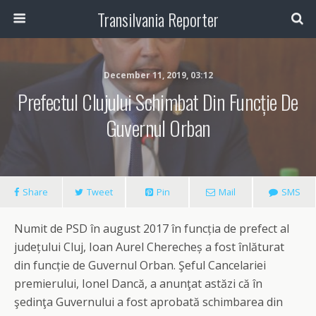
Transilvania Reporter
December 11, 2019, 03:12
Prefectul Clujului Schimbat Din Funcție De
Guvernul Orban
Share
Tweet
Pin
Mail
SMS
Numit de PSD în august 2017 în funcția de prefect al
județului Cluj, Ioan Aurel Cherecheș a fost înlăturat
din funcție de Guvernul Orban.
Şeful Cancelariei
premierului, Ionel Dancă, a anunţat
astăzi
că în
şedinţa Guvernului a fost aprobată schimbarea din