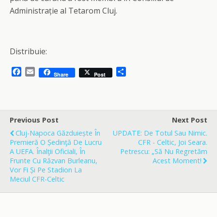
Administrație al Tetarom Cluj.
Distribuie:
F
E
S
Share
Post
a
m
h
c
a
a
e
i
r
b
l
e
o
Previous Post
Next Post
o
Cluj-Napoca Găzduiește În
UPDATE: De Totul Sau Nimic.
k
Premieră O Ședinţă De Lucru
CFR - Celtic, Joi Seara.
A UEFA. Înalţii Oficiali, În
Petrescu: „Să Nu Regretăm
Frunte Cu Răzvan Burleanu,
Acest Moment!
Vor Fi Și Pe Stadion La
Meciul CFR-Celtic