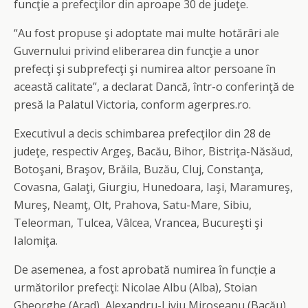
funcţie a prefecţilor din aproape 30 de judeţe.
“Au fost propuse şi adoptate mai multe hotărâri ale
Guvernului privind eliberarea din funcţie a unor
prefecţi şi subprefecţi şi numirea altor persoane în
această calitate”, a declarat Dancă, într-o conferinţă de
presă la Palatul Victoria, conform agerpres.ro.
Executivul a decis schimbarea prefecţilor din 28 de
judeţe, respectiv Argeş, Bacău, Bihor, Bistriţa-Năsăud,
Botoşani, Braşov, Brăila, Buzău, Cluj, Constanţa,
Covasna, Galaţi, Giurgiu, Hunedoara, Iaşi, Maramureş,
Mureş, Neamţ, Olt, Prahova, Satu-Mare, Sibiu,
Teleorman, Tulcea, Vâlcea, Vrancea, Bucureşti şi
Ialomiţa.
De asemenea, a fost
aprobat
ă
numirea
în funcție a
următorilor prefecţi: Nicolae Albu (Alba), Stoian
Gheorghe (Arad), Alexandru-Liviu Miroşeanu (Bacău),