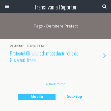
Transilvania Reporter
Tags › Demitere Prefect
DECEMBER 11, 2019, 03:12
Prefectul Clujului schimbat din funcție de
Guvernul Orban
Back to top
Mobile
Desktop