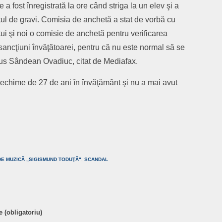
 a fost înregistrată la ore când striga la un elev şi a
tul de gravi. Comisia de anchetă a stat de vorbă cu
tui şi noi o comisie de anchetă pentru verificarea
sancţiuni învăţătoarei, pentru că nu este normal să se
pus Sândean Ovadiuc, citat de Mediafax.
echime de 27 de ani în învăţământ şi nu a mai avut
are
DE MUZICĂ „SIGISMUND TODUŢĂ"
,
SCANDAL
 (obligatoriu)