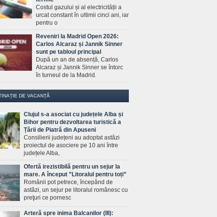
Costul gazului și al electricității a
urcat constant în ultimii cinci ani, iar
pentru o
Reveniri la Madrid Open 2026:
Carlos Alcaraz și Jannik Sinner
sunt pe tabloul principal
După un an de absență, Carlos
Alcaraz și Jannik Sinner se întorc
în turneul de la Madrid.
TINAȚIE DE VACANȚĂ
Clujul s-a asociat cu județele Alba și
Bihor pentru dezvoltarea turistică a
Țării de Piatră din Apuseni
Consilierii județeni au adoptat astăzi
proiectul de asociere pe 10 ani între
județele Alba,
Ofertă irezistibilă pentru un sejur la
mare. A început ”Litoralul pentru toți”
Românii pot petrece, începând de
astăzi, un sejur pe litoralul românesc cu
preţuri ce pornesc
Arteră spre inima Balcanilor (III):