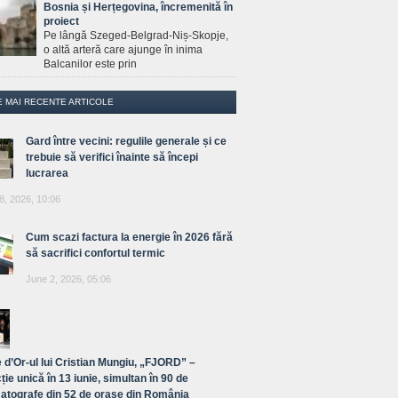
Bosnia și Herțegovina, încremenită în
proiect
Pe lângă Szeged-Belgrad-Niș-Skopje,
o altă arteră care ajunge în inima
Balcanilor este prin
E MAI RECENTE ARTICOLE
Gard între vecini: regulile generale și ce
trebuie să verifici înainte să începi
lucrarea
8, 2026, 10:06
Cum scazi factura la energie în 2026 fără
să sacrifici confortul termic
June 2, 2026, 05:06
 d’Or-ul lui Cristian Mungiu, „FJORD” –
ție unică în 13 iunie, simultan în 90 de
atografe din 52 de orașe din România