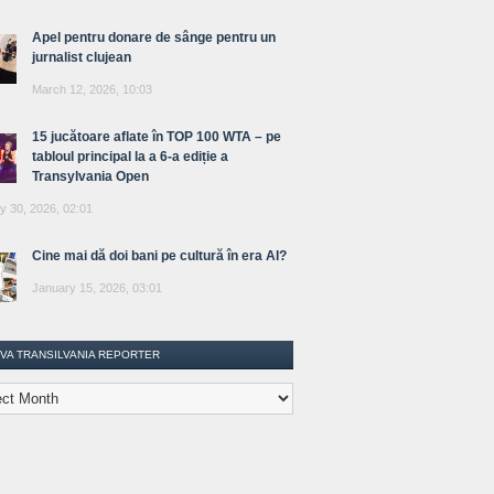
Apel pentru donare de sânge pentru un
jurnalist clujean
March 12, 2026, 10:03
15 jucătoare aflate în TOP 100 WTA – pe
tabloul principal la a 6-a ediție a
Transylvania Open
y 30, 2026, 02:01
Cine mai dă doi bani pe cultură în era AI?
January 15, 2026, 03:01
IVA TRANSILVANIA REPORTER
lvania
ter