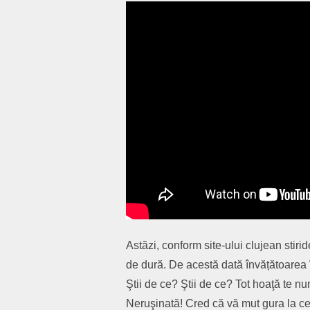
Astăzi, conform site-ului clujean stiride
de dură. De acestă dată învățătoarea î
Ştii de ce? Ştii de ce? Tot hoaţă te nume
Neruşinată! Cred că vă mut gura la c