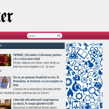
II
OPINIE | Să iubim Crăciunul, pentru
că e miracolul vieţii
Peste câteva ore doar, vom simți cu
toții bucuria Naşterii Lui. Și vine
ea
De la un palaneț împărțit la trei, în
România, la farfuria cu escargots la
Ritz
Cineva mi-a reprodus discuția dintre
ineri studenți care coborau de la Clinici.
Liberalii oficializează segregarea
şcolară, în siajul gândirii USR
Guvernul a identificat două nevoi