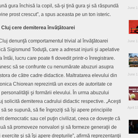
ă gura închisă la copil, să-şi ţină gura şi să răspundă
June 1
ine prost crescut”, a spus aceasta pe un ton isteric.
 Cluj cere demiterea învăţătoarei
Cluj denunţă comportamentul trivial al învăţătoarei
June 1
ă Sigismund Toduţă, care a adresat injurii şi apelative
 întâi, lucru care poate fi dovedit printr-o înregistrare.
ânesc să se confrunte cu nenumărate abuzuri asupra
June 1
cestora de către cadre didactice. Maltratarea elevului din
Monica Chiorean reprezintă un exces de autoritate ce
ersonalităţii şi formării elevului. În urma abuzului
 solicită demiterea cadrului didactic respective. „Aceşti
April 1
, să se supună, să fie îngroziţi să îşi apere principiile
irit democratic sau cel puţin civilizat, ceea ce doveşte că
uă să promoveze nonvalori şi să formeze generaţii de
 exercite şi să îşi apere drepturile”, afirmă reprezentanţii