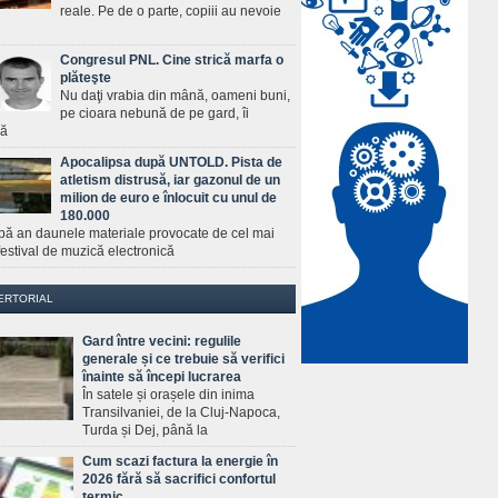
reale. Pe de o parte, copiii au nevoie
Congresul PNL. Cine strică marfa o
plăteşte
Nu daţi vrabia din mână, oameni buni,
pe cioara nebună de pe gard, îi
ră
Apocalipsa după UNTOLD. Pista de
atletism distrusă, iar gazonul de un
milion de euro e înlocuit cu unul de
180.000
pă an daunele materiale provocate de cel mai
estival de muzică electronică
ERTORIAL
Gard între vecini: regulile
generale și ce trebuie să verifici
înainte să începi lucrarea
În satele și orașele din inima
Transilvaniei, de la Cluj-Napoca,
Turda și Dej, până la
Cum scazi factura la energie în
2026 fără să sacrifici confortul
termic