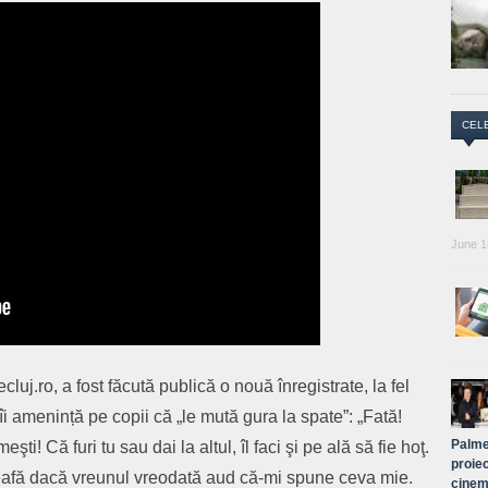
CEL
June 1
cluj.ro, a fost făcută publică o nouă înregistrate, la fel
i amenință pe copii că „le mută gura la spate”: „Fată!
Palme
şti! Că furi tu sau dai la altul, îl faci şi pe ală să fie hoţ.
proiec
eafă dacă vreunul vreodată aud că-mi spune ceva mie.
cinem