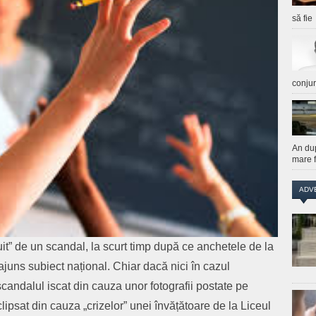
să fie
conju
An du
mare f
ADV
it” de un scandal, la scurt timp după ce anchetele de la
juns subiect național. Chiar dacă nici în cazul
 scandalul iscat din cauza unor fotografii postate pe
lipsat din cauza „crizelor” unei învățătoare de la Liceul