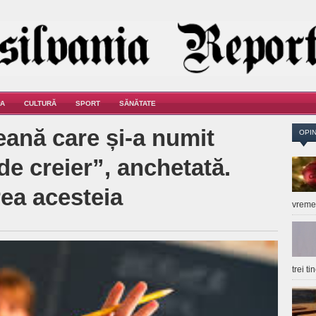
A
CULTURĂ
SPORT
SĂNĂTATE
eană care și-a numit
OPIN
de creier”, anchetată.
ea acesteia
vrem
trei t