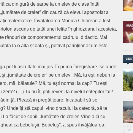
ă ca din gură de șarpe la un elev de clasa întâi,
 „jumătate de creier” din cauză că elevul apostrofat a
rații matematice. Învățătoarea Monica Chiorean a fost
ortofon ascuns de tatăl unei fetițe în ghiozdanul acesteia,
te rânduri de comportamentul cadrului didactic. Mai
utată la o altă școală și, potrivit părinților acum este
DES
gă pot fi ascultate mai jos. În prima înregistrare, se aude
şi „jumătate de creier” pe un elev: „Mă, tu eşti nebun la
zero, mă, băiatule? Mă, tu eşti normal la cap? Tu eşti
 zero? (…) Tu nu îţi poţi reveni la nivelul colegilor tăi?
grădiniţă. Pleacă în pregătitoare. Incapabil să se
eg? Unde îţi stă capul, vino dracului la catedră, să te
 l-a făcut de copil. Jumătate de creier. Vino aici cu
egheat ca bebeluşii. Bebeluş”, a spus învăţătoarea.