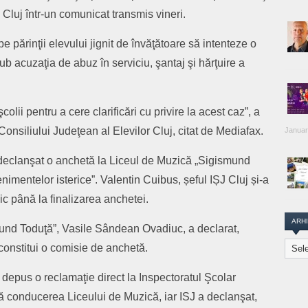
 Cluj într-un comunicat transmis vineri.
părinţii elevului jignit de învăţătoare să intenteze o
b acuzaţia de abuz în serviciu, şantaj şi hărţuire a
lii pentru a cere clarificări cu privire la acest caz”, a
onsiliului Judeţean al Elevilor Cluj, citat de Mediafax.
Januar
 declanşat o anchetă la Liceul de Muzică „Sigismund
imentelor isterice”. Valentin Cuibus, șeful IȘJ Cluj și-a
c până la finalizarea anchetei.
ARH
mund Toduţă”, Vasile Sândean Ovadiuc, a declarat,
Arhiva
a constitui o comisie de anchetă.
Transi
Repor
au depus o reclamaţie direct la Inspectoratul Şcolar
tă conducerea Liceului de Muzică, iar ISJ a declanşat,