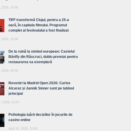
, 2026, 10:06
TIFF transformă Clujul, pentru a 25-a
oară, în capitala filmului. Programul
complet al festivalului a fost finalizat
, 2026, 10:06
De la ruină la simbol european: Castelul
Bánffy din Răscruci, dublu premiat pentru
restaurarea sa exemplară
, 2026, 08:06
Reveniri la Madrid Open 2026: Carlos
Alcaraz și Jannik Sinner sunt pe tabloul
principal
7, 2026, 12:04
Psihologia luării deciziilor în jocurile de
casino online
April 16, 2026, 10:04