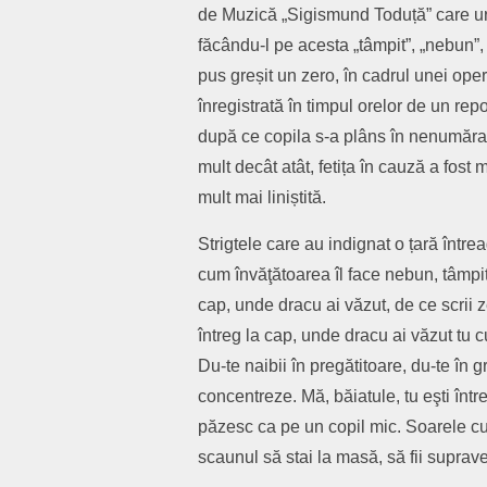
de Muzică „Sigismund Toduță” care url
făcându-l pe acesta „tâmpit”, „nebun”,
pus greșit un zero, în cadrul unei ope
înregistrată în timpul orelor de un rep
după ce copila s-a plâns în nenumăra
mult decât atât, fetița în cauză a fost m
mult mai liniștită.
Strigtele care au indignat o țară întrea
cum învăţătoarea îl face nebun, tâmpit 
cap, unde dracu ai văzut, de ce scrii 
întreg la cap, unde dracu ai văzut tu cu
Du-te naibii în pregătitoare, du-te în 
concentreze. Mă, băiatule, tu eşti într
păzesc ca pe un copil mic. Soarele cui
scaunul să stai la masă, să fii suprav