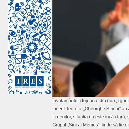
Învățământul clujean e din nou „zgudu
Liceul Teoretic „Gheorghe Șincai” au a
liceenilor, situația nu este încă clară,
Grupul „Șincai Memes”, tinde să fie ec