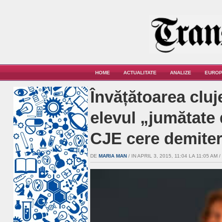
HOME
ACTUALITATE
ANALIZE
EUROP
Învățătoarea cluj
elevul „jumătate 
CJE cere demiter
DE
MARIA MAN
/ IN APRIL 3, 2015, 11:04 LA 11:05 AM /