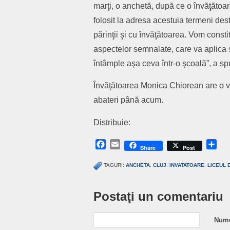
marţi, o anchetă, după ce o învăţătoare
folosit la adresa acestuia termeni des
părinţii şi cu învăţătoarea. Vom consti
aspectelor semnalate, care va aplica 
întâmple aşa ceva într-o şcoală”, a s
Învăţătoarea Monica Chiorean are o v
abateri până acum.
Distribuie:
Facebook
Email
Sh
Share
Post
TAGURI:
ANCHETA
,
CLUJ
,
INVATATOARE
,
LICEUL 
Postaţi un comentariu
Nume