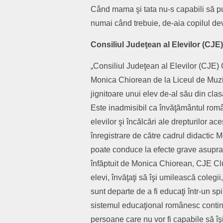
Când mama şi tata nu-s capabili să pun
numai când trebuie, de-aia copilul dev
Consiliul Judeţean al Elevilor (CJE)
„Consiliul Judeţean al Elevilor (CJE) 
Monica Chiorean de la Liceul de Muzic
jignitoare unui elev de-al său din clasa
Este inadmisibil ca învăţământul rom
elevilor şi încălcări ale drepturilor a
înregistrare de către cadrul didactic 
poate conduce la efecte grave asupra p
înfăptuit de Monica Chiorean, CJE Cluj
elevi, învăţaţi să îşi umilească colegii
sunt departe de a fi educaţi într-un sp
sistemul educaţional românesc contin
persoane care nu vor fi capabile să îşi