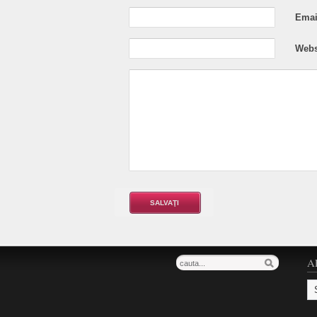
Email
Webs
A
Ar