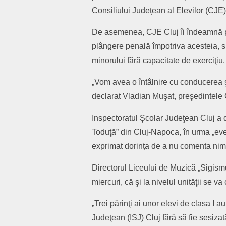
Consiliului Judeţean al Elevilor (CJE)
De asemenea, CJE Cluj îi îndeamnă pe 
plângere penală împotriva acesteia, su
minorului fără capacitate de exerciţiu.
„Vom avea o întâlnire cu conducerea şco
declarat Vladian Muşat, preşedintele C
Inspectoratul Şcolar Judeţean Cluj a
Toduţă” din Cluj-Napoca, în urma „even
exprimat dorința de a nu comenta nimi
Directorul Liceului de Muzică „Sigis
miercuri, că şi la nivelul unităţii se v
„Trei părinţi ai unor elevi de clasa I 
Judeţean (ISJ) Cluj fără să fie sesiza