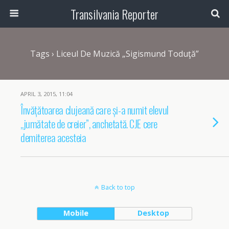
Transilvania Reporter
Tags › Liceul De Muzică „Sigismund Toduţă”
APRIL 3, 2015, 11:04
Învățătoarea clujeană care și-a numit elevul
„jumătate de creier”, anchetată. CJE cere
demiterea acesteia
Back to top
Mobile
Desktop