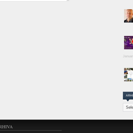
Januar
ARH
Arhiva
Transi
Repor
RHIVA