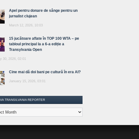
Apel pentru donare de sânge pentru un
jurnalist clujean
March 12, 2026, 10:03
15 jucătoare aflate în TOP 100 WTA – pe
tabloul principal la a 6-a ediție a
Transylvania Open
y 30, 2026, 02:01
Cine mai dă doi bani pe cultură în era AI?
January 15, 2026, 03:01
IVA TRANSILVANIA REPORTER
lvania
ter