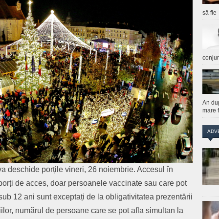
să fie
conju
An du
mare f
ADV
va deschide porțile vineri, 26 noiembrie. Accesul în
 porți de acces, doar persoanele vaccinate sau care pot
sub 12 ani sunt exceptați de la obligativitatea prezentării
țiilor, numărul de persoane care se pot afla simultan la