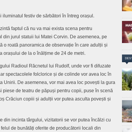
și iluminatul festiv de sărbători în întreg orașul.
zintă faptul că nu va mai exista scena pentru
ul din jurul statuii lui Matei Corvin. De asemenea, pe
tă o roată panoramica de observație în care adulții și
a orașului de la o înălțime de 24 de metri.
DES
rgului Radioul Răcnetul lui Rudolf, unde vor fi difuzate
r spectacolele folclorice și de colinde vor avea loc în
ța Unirii. De asemenea, vor mai avea loc povești la gura
 piese de teatru de păpuși pentru copii, puse în scenă
 Crăciun copiii și adulții vor putea asculta povești și
 din incinta târgului, vizitatorii se vor putea încălzi cu
 felul de bunătăți oferite de producătorii locali din