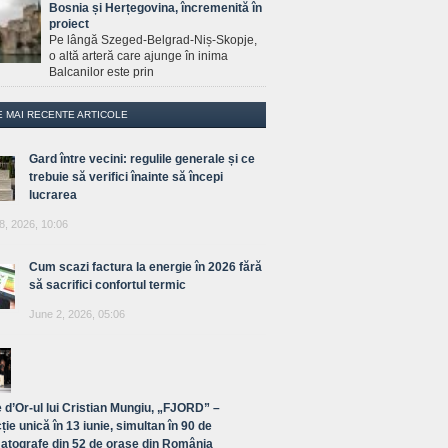
Bosnia și Herțegovina, încremenită în
proiect
Pe lângă Szeged-Belgrad-Niș-Skopje,
o altă arteră care ajunge în inima
Balcanilor este prin
E MAI RECENTE ARTICOLE
Gard între vecini: regulile generale și ce
trebuie să verifici înainte să începi
lucrarea
8, 2026, 10:06
Cum scazi factura la energie în 2026 fără
să sacrifici confortul termic
June 2, 2026, 05:06
 d’Or-ul lui Cristian Mungiu, „FJORD” –
ție unică în 13 iunie, simultan în 90 de
atografe din 52 de orașe din România