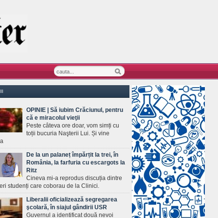
II
OPINIE | Să iubim Crăciunul, pentru
că e miracolul vieţii
Peste câteva ore doar, vom simți cu
toții bucuria Naşterii Lui. Și vine
ea
De la un palaneț împărțit la trei, în
România, la farfuria cu escargots la
Ritz
Cineva mi-a reprodus discuția dintre
ineri studenți care coborau de la Clinici.
Liberalii oficializează segregarea
şcolară, în siajul gândirii USR
Guvernul a identificat două nevoi