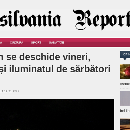
A
CULTURĂ
SPORT
SĂNĂTATE
 se deschide vineri,
OPIN
și iluminatul de sărbători
vrem
LA 12:31 PM /
trei t