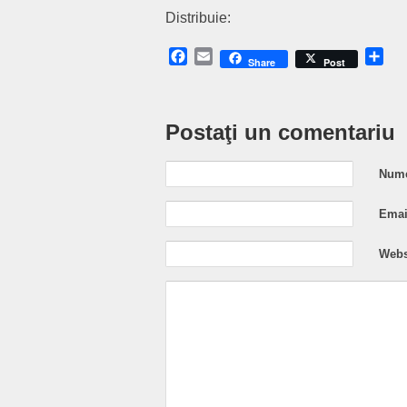
Distribuie:
Facebook
Email
Sh
Share
Post
Postaţi un comentariu
Nume
Email
Webs