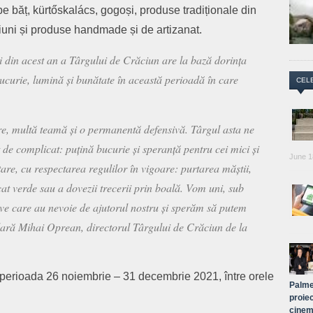
pe băț, kürtőskalács, gogoși, produse tradiționale din
ațiuni și produse handmade și de artizanat.
ei din acest an a Târgului de Crăciun are la bază dorința
curie, lumină și bunătate în această perioadă în care
CEL
.
e, multă teamă și o permanentă defensivă. Târgul asta ne
 de complicat: puțină bucurie și speranță pentru cei mici și
June 1
are, cu respectarea regulilor în vigoare: purtarea măștii,
cat verde sau a dovezii trecerii prin boală. Vom uni, sub
ive care au nevoie de ajutorul nostru și sperăm să putem
lară Mihai Oprean, directorul Târgului de Crăciun de la
 perioada 26 noiembrie – 31 decembrie 2021, între orele
Palme
proiec
cinem