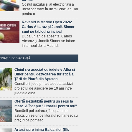
Costul gazului și al electricității a
urcat constant în ultimii cinci ani, iar
pentru o
Reveniri la Madrid Open 2026:
Carlos Alcaraz și Jannik Sinner
sunt pe tabloul principal
După un an de absență, Carlos
Alcaraz și Jannik Sinner se întorc
în turneul de la Madrid.
TINAȚIE DE VACANȚĂ
Clujul s-a asociat cu județele Alba și
Bihor pentru dezvoltarea turistică a
Țării de Piatră din Apuseni
Consilierii județeni au adoptat astăzi
proiectul de asociere pe 10 ani între
județele Alba,
Ofertă irezistibilă pentru un sejur la
mare. A început ”Litoralul pentru toți”
Românii pot petrece, începând de
astăzi, un sejur pe litoralul românesc cu
preţuri ce pornesc
Arteră spre inima Balcanilor (III):