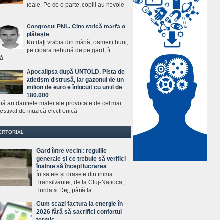
reale. Pe de o parte, copiii au nevoie
Congresul PNL. Cine strică marfa o
plăteşte
Nu daţi vrabia din mână, oameni buni,
pe cioara nebună de pe gard, îi
ră
Apocalipsa după UNTOLD. Pista de
atletism distrusă, iar gazonul de un
milion de euro e înlocuit cu unul de
180.000
pă an daunele materiale provocate de cel mai
estival de muzică electronică
ERTORIAL
Gard între vecini: regulile
generale și ce trebuie să verifici
înainte să începi lucrarea
În satele și orașele din inima
Transilvaniei, de la Cluj-Napoca,
Turda și Dej, până la
Cum scazi factura la energie în
2026 fără să sacrifici confortul
termic