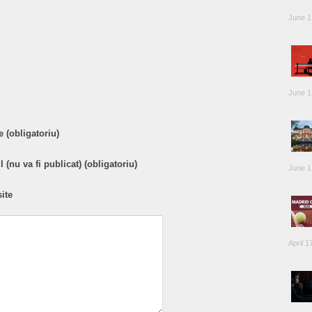
June 1
are
June 1
 (obligatoriu)
 (nu va fi publicat) (obligatoriu)
June 1
ite
April 1