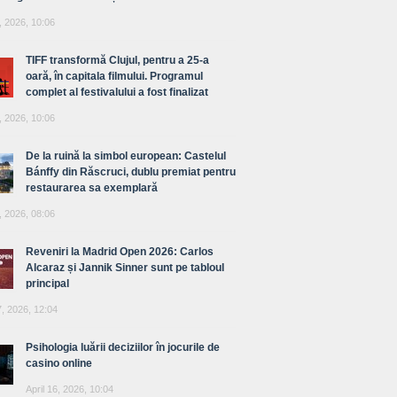
, 2026, 10:06
TIFF transformă Clujul, pentru a 25-a
oară, în capitala filmului. Programul
complet al festivalului a fost finalizat
, 2026, 10:06
De la ruină la simbol european: Castelul
Bánffy din Răscruci, dublu premiat pentru
restaurarea sa exemplară
, 2026, 08:06
Reveniri la Madrid Open 2026: Carlos
Alcaraz și Jannik Sinner sunt pe tabloul
principal
7, 2026, 12:04
Psihologia luării deciziilor în jocurile de
casino online
April 16, 2026, 10:04