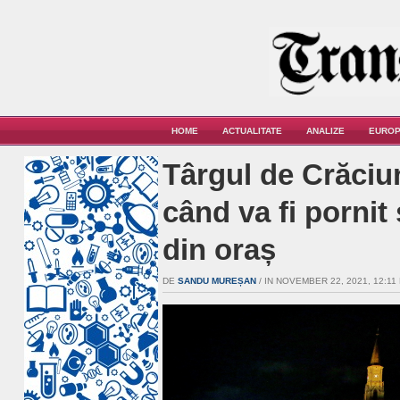
HOME
ACTUALITATE
ANALIZE
EUROP
Târgul de Crăciun
când va fi pornit 
din oraș
DE
SANDU MUREȘAN
/ IN NOVEMBER 22, 2021, 12:11 