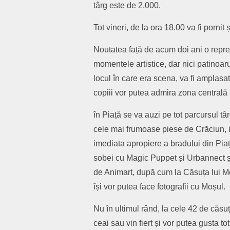
târg este de 2.000.
Tot vineri, de la ora 18.00 va fi pornit 
Noutatea față de acum doi ani o repre
momentele artistice, dar nici patinoar
locul în care era scena, va fi amplasa
copiii vor putea admira zona centrală 
în Piață se va auzi pe tot parcursul tâ
cele mai frumoase piese de Crăciun, ia
imediata apropiere a bradului din Pia
sobei cu Magic Puppet și Urbannect și
de Animart, după cum la Căsuța lui Moș
își vor putea face fotografii cu Moșul.
Nu în ultimul rând, la cele 42 de căsuțe
ceai sau vin fiert și vor putea gusta tot