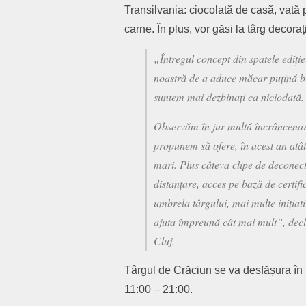
Transilvania: ciocolată de casă, vată 
carne. În plus, vor găsi la târg decor
„
Întregul concept din spatele ediți
noastră de a aduce măcar puțină bu
suntem mai dezbinați ca niciodată
Observăm în jur multă încrâncenar
propunem să ofere, în acest an atât
mari. Plus câteva clipe de deconect
distanțare, acces pe bază de certifi
umbrela târgului, mai multe inițiat
ajuta împreună cât mai mult
”, dec
Cluj.
Târgul de Crăciun se va desfășura în
11:00 – 21:00.