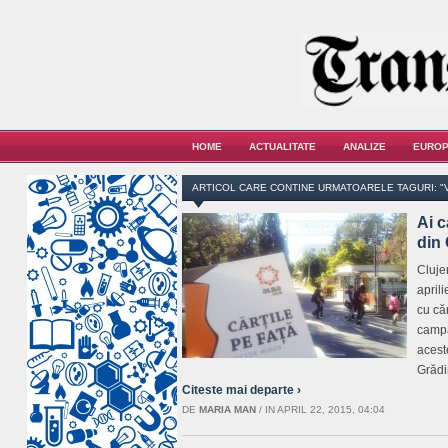
HOME
ACTUALITATE
ANALIZE
EUROP
ARTICOL CARE CONTINE URMATOARELE TAGURI: "
Ai c
din 
Cluje
aprili
cu căr
campa
acest
Grădi
Citeste mai departe ›
DE
MARIA MAN
/
IN APRIL 22, 2015, 04:04