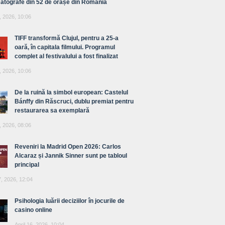
atografe din 52 de orașe din România
, 2026, 10:06
TIFF transformă Clujul, pentru a 25-a
oară, în capitala filmului. Programul
complet al festivalului a fost finalizat
, 2026, 10:06
De la ruină la simbol european: Castelul
Bánffy din Răscruci, dublu premiat pentru
restaurarea sa exemplară
, 2026, 08:06
Reveniri la Madrid Open 2026: Carlos
Alcaraz și Jannik Sinner sunt pe tabloul
principal
7, 2026, 12:04
Psihologia luării deciziilor în jocurile de
casino online
April 16, 2026, 10:04