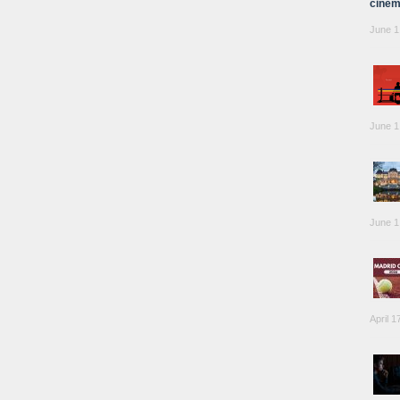
cinem
June 1
June 1
June 1
April 1