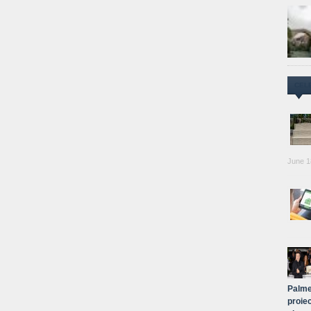
CEL
June 1
Palme
proiec