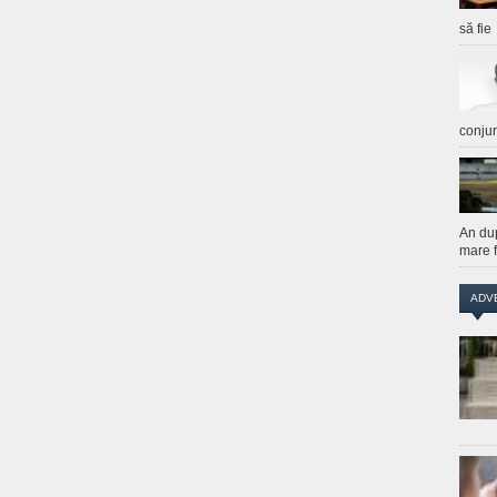
să fie
conju
An du
mare f
ADV