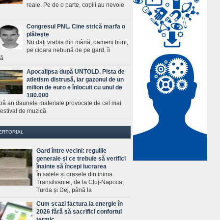
reale. Pe de o parte, copiii au nevoie
Congresul PNL. Cine strică marfa o
plăteşte
Nu daţi vrabia din mână, oameni buni,
pe cioara nebună de pe gard, îi
ră
Apocalipsa după UNTOLD. Pista de
atletism distrusă, iar gazonul de un
milion de euro e înlocuit cu unul de
180.000
pă an daunele materiale provocate de cel mai
estival de muzică
ERTORIAL
Gard între vecini: regulile
generale și ce trebuie să verifici
înainte să începi lucrarea
În satele și orașele din inima
Transilvaniei, de la Cluj-Napoca,
Turda și Dej, până la
Cum scazi factura la energie în
2026 fără să sacrifici confortul
termic