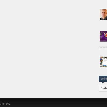
Januar
ARH
Arhiva
Transi
Repor
RHIVA