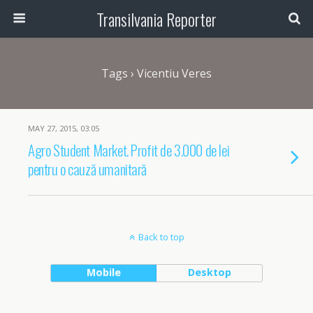
Transilvania Reporter
Tags › Vicentiu Veres
MAY 27, 2015, 03:05
Agro Student Market. Profit de 3.000 de lei
pentru o cauză umanitară
Back to top
Mobile
Desktop