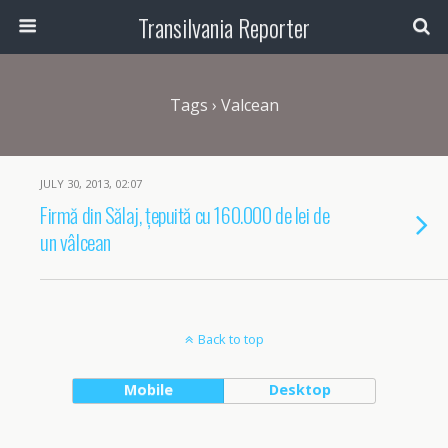
Transilvania Reporter
Tags › Valcean
JULY 30, 2013, 02:07
Firmă din Sălaj, țepuită cu 160.000 de lei de
un vâlcean
Back to top
Mobile
Desktop