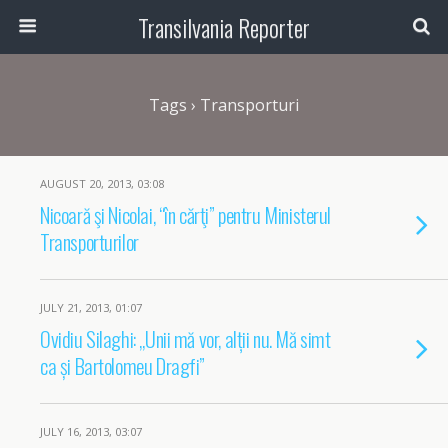
Transilvania Reporter
Tags › Transporturi
AUGUST 20, 2013, 03:08
Nicoară şi Nicolai, “în cărţi” pentru Ministerul
Transporturilor
JULY 21, 2013, 01:07
Ovidiu Silaghi: „Unii mă vor, alții nu. Mă simt
ca și Bartolomeu Dragfi”
JULY 16, 2013, 03:07