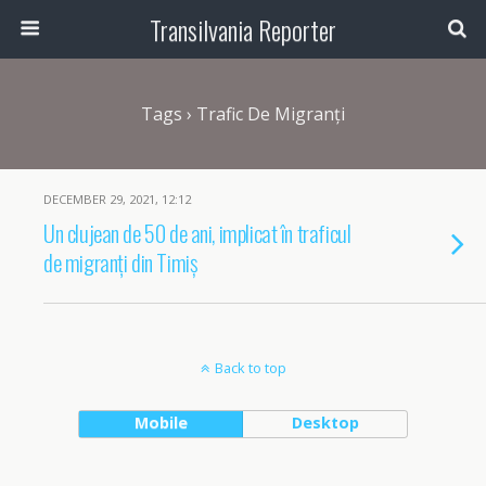
Transilvania Reporter
Tags › Trafic De Migranți
DECEMBER 29, 2021, 12:12
Un clujean de 50 de ani, implicat în traficul
de migranți din Timiș
Back to top
Mobile
Desktop