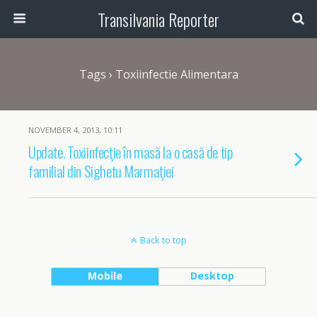
Transilvania Reporter
Tags › Toxiinfectie Alimentara
NOVEMBER 4, 2013, 10:11
Update. Toxiinfecţie în masă la o casă de tip
familial din Sighetu Marmaţiei
Back to top
Mobile
Desktop