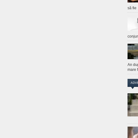
să fie
conju
An du
mare f
ADV