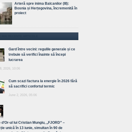
Arteră spre inima Balcanilor (III):
Bosnia și Herțegovina, încremenită în
proiect
E MAI RECENTE ARTICOLE
Gard între vecini: regulile generale și ce
trebuie să verifici înainte să începi
lucrarea
8, 2026, 10:06
Cum scazi factura la energie în 2026 fără
să sacrifici confortul termic
June 2, 2026, 05:06
 d’Or-ul lui Cristian Mungiu, „FJORD” –
ție unică în 13 iunie, simultan în 90 de