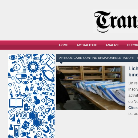
HOME
ACTUALITATE
ANALIZE
EUROP
ARTICOL CARE CONTINE URMATOARELE TAGURI: "T
Lich
bine
Un re
insolv
activ
de No
Cites
DE
OL