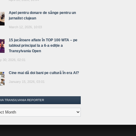
Apel pentru donare de sânge pentru un
jurnalist clujean
March 12, 2026, 10:03
15 jucătoare aflate în TOP 100 WTA – pe
tabloul principal la a 6-a ediție a
Transylvania Open
y 30, 2026, 02:01
Cine mai dă doi bani pe cultură în era AI?
January 15, 2026, 03:01
IVA TRANSILVANIA REPORTER
lvania
ter