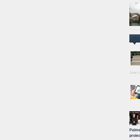
CEL
June 1
Palme
proiec