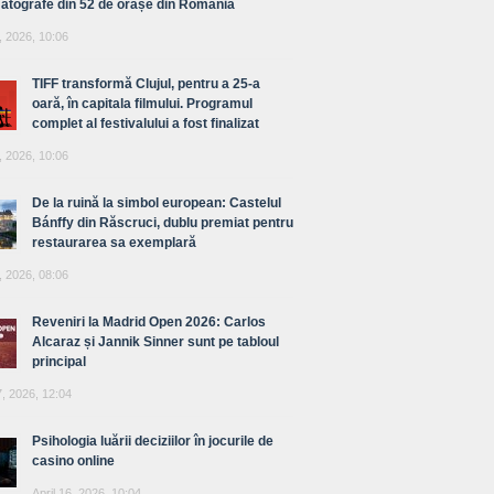
atografe din 52 de orașe din România
, 2026, 10:06
TIFF transformă Clujul, pentru a 25-a
oară, în capitala filmului. Programul
complet al festivalului a fost finalizat
, 2026, 10:06
De la ruină la simbol european: Castelul
Bánffy din Răscruci, dublu premiat pentru
restaurarea sa exemplară
, 2026, 08:06
Reveniri la Madrid Open 2026: Carlos
Alcaraz și Jannik Sinner sunt pe tabloul
principal
7, 2026, 12:04
Psihologia luării deciziilor în jocurile de
casino online
April 16, 2026, 10:04