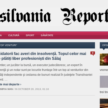
A
CULTURĂ
SPORT
SĂNĂTATE
OP VENITURI"
OPIN
idatorii fac averi din insolvență. Topul celor mai
0
 plătiți liber profesioniști din Sălaj
ntier, un jucător la bursă, un executor judecătoresc, un expert în
enţă şi un notar sunt pe locurile fruntaşe într-un top al veniturilor din
vrem
ităţi independente şi cedarea de bunuri realizat în judeţele Transilvaniei
rd. …
te mai departe ›
IMPIA MAN
/
IN OCTOBER 20, 2013, 01:10
trei t