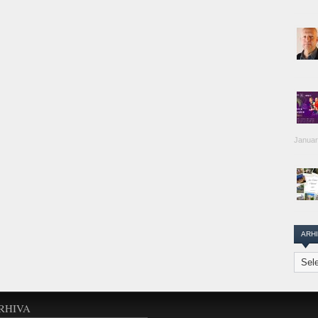
Januar
ARH
Arhiva
Transi
Repor
RHIVA