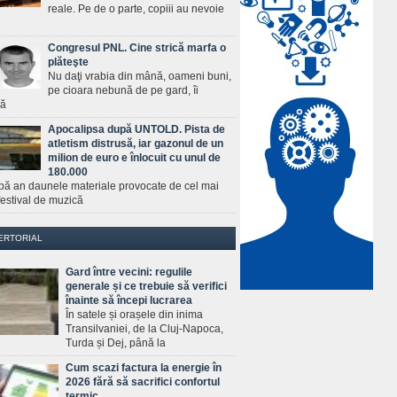
reale. Pe de o parte, copiii au nevoie
Congresul PNL. Cine strică marfa o
plăteşte
Nu daţi vrabia din mână, oameni buni,
pe cioara nebună de pe gard, îi
ră
Apocalipsa după UNTOLD. Pista de
atletism distrusă, iar gazonul de un
milion de euro e înlocuit cu unul de
180.000
pă an daunele materiale provocate de cel mai
estival de muzică
ERTORIAL
Gard între vecini: regulile
generale și ce trebuie să verifici
înainte să începi lucrarea
În satele și orașele din inima
Transilvaniei, de la Cluj-Napoca,
Turda și Dej, până la
Cum scazi factura la energie în
2026 fără să sacrifici confortul
termic