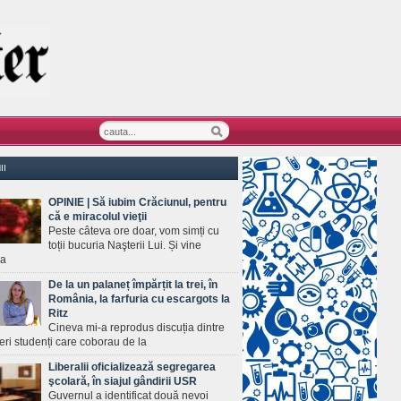
II
OPINIE | Să iubim Crăciunul, pentru
că e miracolul vieţii
Peste câteva ore doar, vom simți cu
toții bucuria Naşterii Lui. Și vine
ea
De la un palaneț împărțit la trei, în
România, la farfuria cu escargots la
Ritz
Cineva mi-a reprodus discuția dintre
ineri studenți care coborau de la
Liberalii oficializează segregarea
şcolară, în siajul gândirii USR
Guvernul a identificat două nevoi