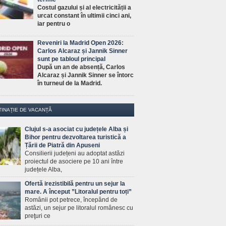
Costul gazului și al electricității a
urcat constant în ultimii cinci ani,
iar pentru o
Reveniri la Madrid Open 2026:
Carlos Alcaraz și Jannik Sinner
sunt pe tabloul principal
După un an de absență, Carlos
Alcaraz și Jannik Sinner se întorc
în turneul de la Madrid.
TINAȚIE DE VACANȚĂ
Clujul s-a asociat cu județele Alba și
Bihor pentru dezvoltarea turistică a
Țării de Piatră din Apuseni
Consilierii județeni au adoptat astăzi
proiectul de asociere pe 10 ani între
județele Alba,
Ofertă irezistibilă pentru un sejur la
mare. A început ”Litoralul pentru toți”
Românii pot petrece, începând de
astăzi, un sejur pe litoralul românesc cu
preţuri ce