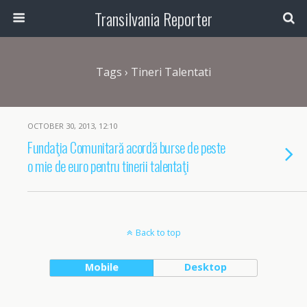
Transilvania Reporter
Tags › Tineri Talentati
OCTOBER 30, 2013, 12:10
Fundaţia Comunitară acordă burse de peste
o mie de euro pentru tinerii talentaţi
Back to top
Mobile
Desktop