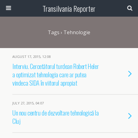
Transilvania Reporter
Tags › Tehnologie
AUGUST 17, 2015, 12:08
Interviu. Cercetătorul turdean Robert Heler
a optimizat tehnologia care ar putea
vindeca SIDA în viitorul apropiat
JULY 27, 2015, 04:07
Un nou centru de dezvoltare tehnologică la
Cluj