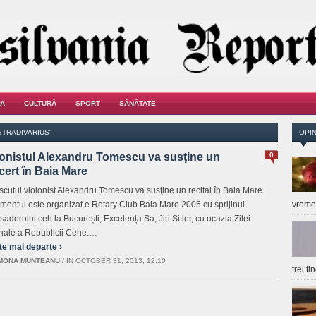
A
CULTURĂ
SPORT
SĂNĂTATE
STRADIVARIUS"
OPIN
lonistul Alexandru Tomescu va susţine un
0
ert în Baia Mare
cutul violonist Alexandru Tomescu va susţine un recital în Baia Mare.
mentul este organizat e Rotary Club Baia Mare 2005 cu sprijinul
vrem
adorului ceh la București, Excelența Sa, Jiri Sitler, cu ocazia Zilei
nale a Republicii Cehe.…
te mai departe ›
MONA MUNTEANU
/
IN OCTOBER 31, 2013, 12:10
trei t