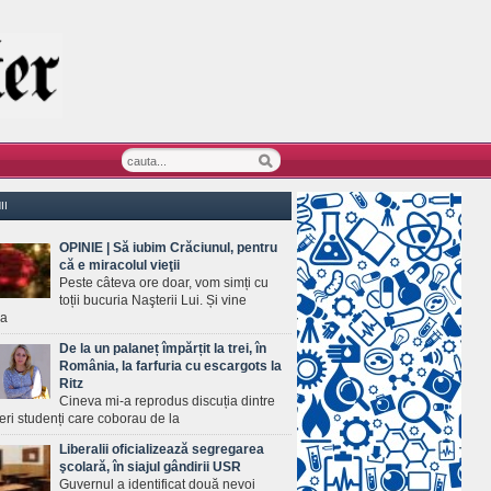
II
OPINIE | Să iubim Crăciunul, pentru
că e miracolul vieţii
Peste câteva ore doar, vom simți cu
toții bucuria Naşterii Lui. Și vine
ea
De la un palaneț împărțit la trei, în
România, la farfuria cu escargots la
Ritz
Cineva mi-a reprodus discuția dintre
ineri studenți care coborau de la
Liberalii oficializează segregarea
şcolară, în siajul gândirii USR
Guvernul a identificat două nevoi