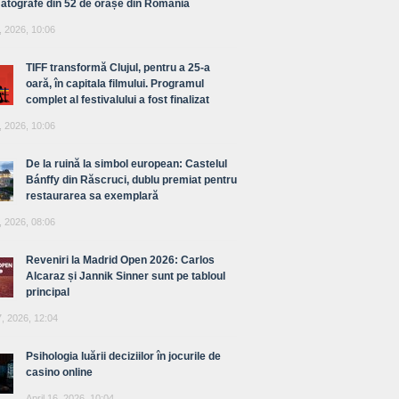
atografe din 52 de orașe din România
, 2026, 10:06
TIFF transformă Clujul, pentru a 25-a
oară, în capitala filmului. Programul
complet al festivalului a fost finalizat
, 2026, 10:06
De la ruină la simbol european: Castelul
Bánffy din Răscruci, dublu premiat pentru
restaurarea sa exemplară
, 2026, 08:06
Reveniri la Madrid Open 2026: Carlos
Alcaraz și Jannik Sinner sunt pe tabloul
principal
7, 2026, 12:04
Psihologia luării deciziilor în jocurile de
casino online
April 16, 2026, 10:04