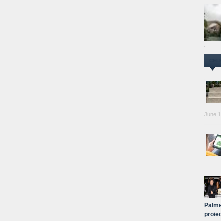
CEL
June 1
Palme
proiec