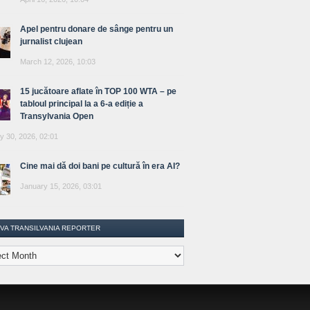
Apel pentru donare de sânge pentru un
jurnalist clujean
March 12, 2026, 10:03
15 jucătoare aflate în TOP 100 WTA – pe
tabloul principal la a 6-a ediție a
Transylvania Open
y 30, 2026, 02:01
Cine mai dă doi bani pe cultură în era AI?
January 15, 2026, 03:01
IVA TRANSILVANIA REPORTER
lvania
ter