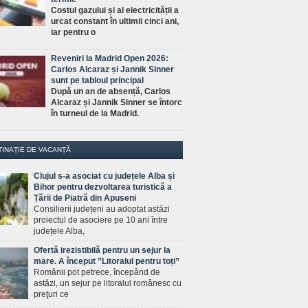
Costul gazului și al electricității a
urcat constant în ultimii cinci ani,
iar pentru o
Reveniri la Madrid Open 2026:
Carlos Alcaraz și Jannik Sinner
sunt pe tabloul principal
După un an de absență, Carlos
Alcaraz și Jannik Sinner se întorc
în turneul de la Madrid.
TINAȚIE DE VACANȚĂ
Clujul s-a asociat cu județele Alba și
Bihor pentru dezvoltarea turistică a
Țării de Piatră din Apuseni
Consilierii județeni au adoptat astăzi
proiectul de asociere pe 10 ani între
județele Alba,
Ofertă irezistibilă pentru un sejur la
mare. A început ”Litoralul pentru toți”
Românii pot petrece, începând de
astăzi, un sejur pe litoralul românesc cu
preţuri ce