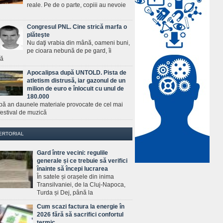
reale. Pe de o parte, copiii au nevoie
Congresul PNL. Cine strică marfa o
plăteşte
Nu daţi vrabia din mână, oameni buni,
pe cioara nebună de pe gard, îi
ră
Apocalipsa după UNTOLD. Pista de
atletism distrusă, iar gazonul de un
milion de euro e înlocuit cu unul de
180.000
pă an daunele materiale provocate de cel mai
estival de muzică
ERTORIAL
Gard între vecini: regulile
generale și ce trebuie să verifici
înainte să începi lucrarea
În satele și orașele din inima
Transilvaniei, de la Cluj-Napoca,
Turda și Dej, până la
Cum scazi factura la energie în
2026 fără să sacrifici confortul
termic