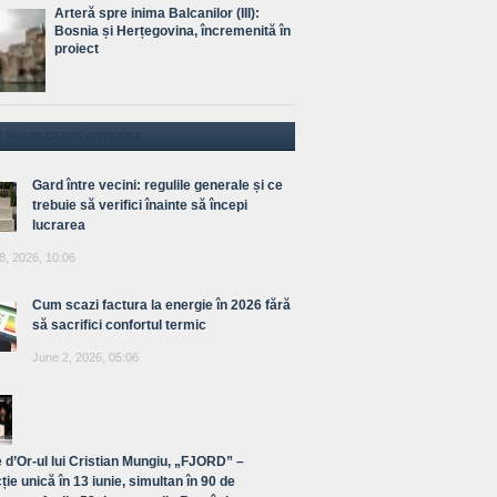
Arteră spre inima Balcanilor (III):
Bosnia și Herțegovina, încremenită în
proiect
E MAI RECENTE ARTICOLE
Gard între vecini: regulile generale și ce
trebuie să verifici înainte să începi
lucrarea
8, 2026, 10:06
Cum scazi factura la energie în 2026 fără
să sacrifici confortul termic
June 2, 2026, 05:06
 d’Or-ul lui Cristian Mungiu, „FJORD” –
ție unică în 13 iunie, simultan în 90 de