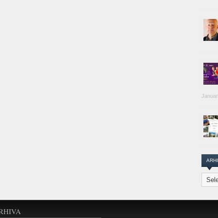
Januar
ARH
Arhiva
Transi
Repor
RHIVA