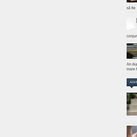
să fie
conju
An du
mare f
ADV