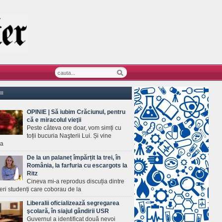
II
OPINIE | Să iubim Crăciunul, pentru
că e miracolul vieţii
Peste câteva ore doar, vom simți cu
toții bucuria Naşterii Lui. Și vine
ea
De la un palaneț împărțit la trei, în
România, la farfuria cu escargots la
Ritz
Cineva mi-a reprodus discuția dintre
ineri studenți care coborau de la
Liberalii oficializează segregarea
şcolară, în siajul gândirii USR
Guvernul a identificat două nevoi