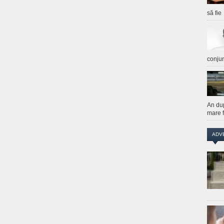
să fie
conju
An du
mare f
ADV