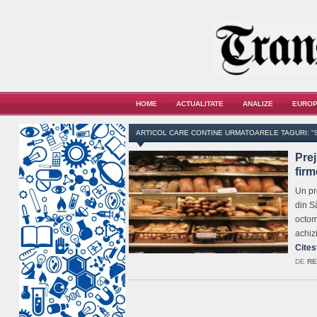
HOME
ACTUALITATE
ANALIZE
EUROP
ARTICOL CARE CONTINE URMATOARELE TAGURI: "ST
Prej
firm
Un pre
din S
octomb
achiz
Cites
DE
RE