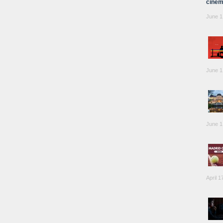
cinem
June 1
June 1
June 1
April 1