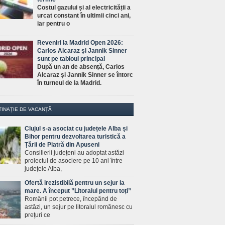
Costul gazului și al electricității a
urcat constant în ultimii cinci ani,
iar pentru o
Reveniri la Madrid Open 2026:
Carlos Alcaraz și Jannik Sinner
sunt pe tabloul principal
După un an de absență, Carlos
Alcaraz și Jannik Sinner se întorc
în turneul de la Madrid.
TINAȚIE DE VACANȚĂ
Clujul s-a asociat cu județele Alba și
Bihor pentru dezvoltarea turistică a
Țării de Piatră din Apuseni
Consilierii județeni au adoptat astăzi
proiectul de asociere pe 10 ani între
județele Alba,
Ofertă irezistibilă pentru un sejur la
mare. A început ”Litoralul pentru toți”
Românii pot petrece, începând de
astăzi, un sejur pe litoralul românesc cu
preţuri ce