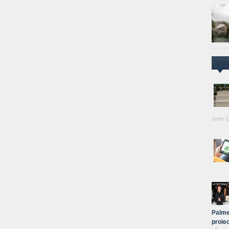
CEL
June 1
Palme
proiec