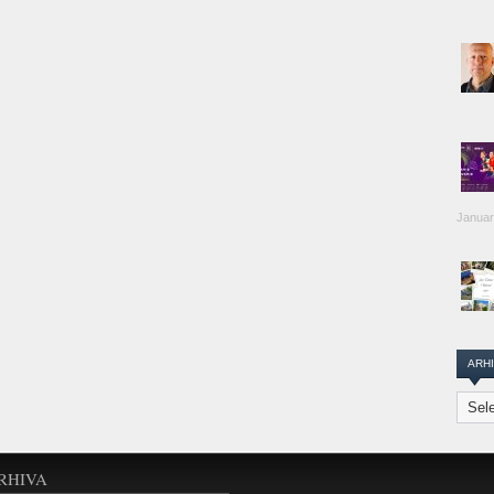
Januar
ARH
Arhiva
Transi
Repor
RHIVA