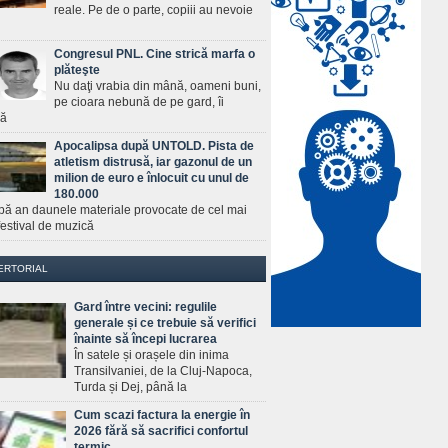
reale. Pe de o parte, copiii au nevoie
Congresul PNL. Cine strică marfa o
plăteşte
Nu daţi vrabia din mână, oameni buni,
pe cioara nebună de pe gard, îi
ră
Apocalipsa după UNTOLD. Pista de
atletism distrusă, iar gazonul de un
milion de euro e înlocuit cu unul de
180.000
pă an daunele materiale provocate de cel mai
estival de muzică
ERTORIAL
Gard între vecini: regulile
generale și ce trebuie să verifici
înainte să începi lucrarea
În satele și orașele din inima
Transilvaniei, de la Cluj-Napoca,
Turda și Dej, până la
Cum scazi factura la energie în
2026 fără să sacrifici confortul
termic