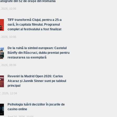
atografe din 52 de orașe din România
, 2026, 10:06
TIFF transformă Clujul, pentru a 25-a
oară, în capitala filmului. Programul
complet al festivalului a fost finalizat
, 2026, 10:06
De la ruină la simbol european: Castelul
Bánffy din Răscruci, dublu premiat pentru
restaurarea sa exemplară
, 2026, 08:06
Reveniri la Madrid Open 2026: Carlos
Alcaraz și Jannik Sinner sunt pe tabloul
principal
7, 2026, 12:04
Psihologia luării deciziilor în jocurile de
casino online
April 16, 2026, 10:04