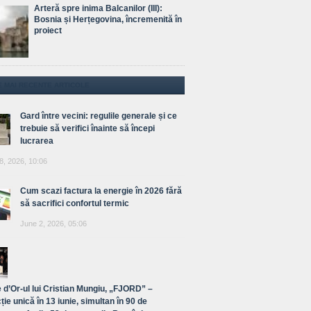
Arteră spre inima Balcanilor (III):
Bosnia și Herțegovina, încremenită în
proiect
E MAI RECENTE ARTICOLE
Gard între vecini: regulile generale și ce
trebuie să verifici înainte să începi
lucrarea
8, 2026, 10:06
Cum scazi factura la energie în 2026 fără
să sacrifici confortul termic
June 2, 2026, 05:06
 d’Or-ul lui Cristian Mungiu, „FJORD” –
ție unică în 13 iunie, simultan în 90 de