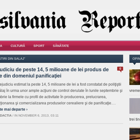
A
CULTURĂ
SPORT
SĂNĂTATE
IRI DIN SALAJ"
OPIN
udiciu de peste 14, 5 milioane de lei produs de
0
e din domeniul panificaţiei
judiciu estimat la peste 14, 5 milioane de lei a fost constatat de poliţiştii
ălaj în urma unor ample acţiuni de control derulate în lunile septembrie şi
vrem
rie la firmele cu profil de activitate în producerea, prelucrarea,
iţionarea şi comercializarea produselor cerealiere şi de panificaţie.…
te mai departe ›
DACTIA
/
IN NOVEMBER 6, 2013, 03:11
trei t