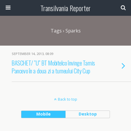
Transilvania Reporter
Tags › Sparks
SEPTEMBER 14, 2013, 08:09
BASCHET/ ”U” BT Mobitelco învinge Tamis
Pancevo în a doua zi a turneului City Cup
Back to top
Mobile
Desktop