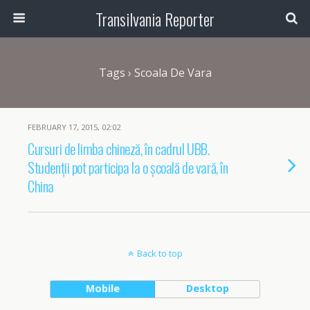
Transilvania Reporter
Tags › Scoala De Vara
FEBRUARY 17, 2015, 02:02
Cursuri de limba chineză, în cadrul UBB.
Studenții pot participa la o școală de vară, în
China
Back to top
Mobile
Desktop