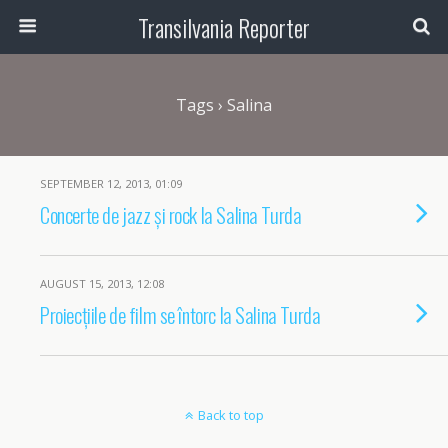
Transilvania Reporter
Tags › Salina
SEPTEMBER 12, 2013, 01:09
Concerte de jazz și rock la Salina Turda
AUGUST 15, 2013, 12:08
Proiecțiile de film se întorc la Salina Turda
Back to top