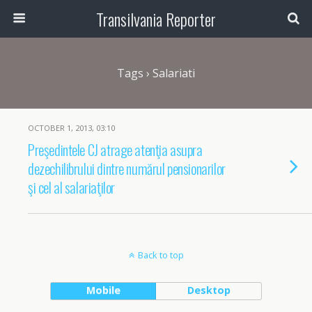
Transilvania Reporter
Tags › Salariati
OCTOBER 1, 2013, 03:10
Preşedintele CJ atrage atenţia asupra
dezechilibrului dintre numărul pensionarilor
şi cel al salariaţilor
Back to top
Mobile
Desktop