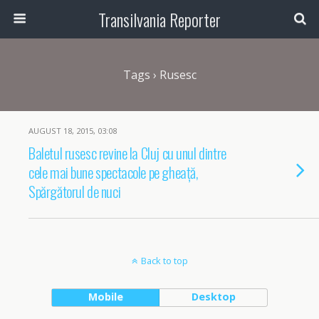
Transilvania Reporter
Tags › Rusesc
AUGUST 18, 2015, 03:08
Baletul rusesc revine la Cluj cu unul dintre
cele mai bune spectacole pe gheață,
Spărgătorul de nuci
Back to top
Mobile
Desktop