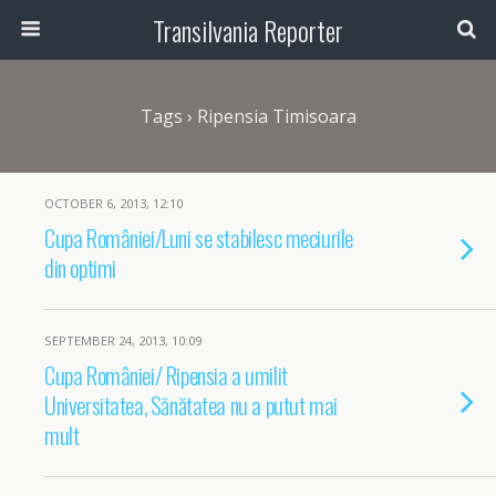
Transilvania Reporter
Tags › Ripensia Timisoara
OCTOBER 6, 2013, 12:10
Cupa României/Luni se stabilesc meciurile
din optimi
SEPTEMBER 24, 2013, 10:09
Cupa României/ Ripensia a umilit
Universitatea, Sănătatea nu a putut mai
mult