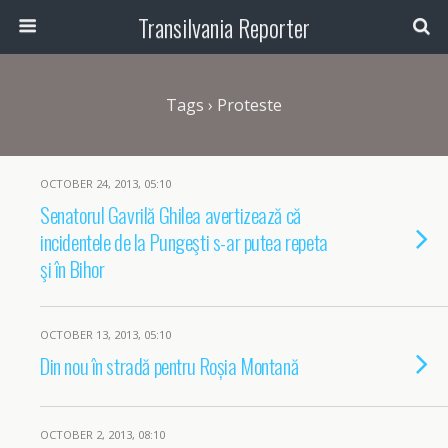
Transilvania Reporter
Tags › Proteste
OCTOBER 24, 2013, 05:10
Senatorul Gavrilă Ghilea avertizează că
incidentele de la Pungeşti s-ar putea repeta
şi în Bihor
OCTOBER 13, 2013, 05:10
Din nou în stradă pentru Roșia Montană
OCTOBER 2, 2013, 08:10