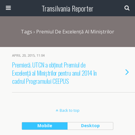
Transilvania Reporter
Tags › Premiul De Excelență Al Miniștrilor
APRIL 20, 2015, 11:04
Premieră. UTCN a obținut Premiul de
Excelență al Miniștrilor pentru anul 2014 în
cadrul Programului CEEPUS
Back to top
Mobile
Desktop