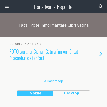
Transilvania Reporter
Tags › Poze Inmormantare Cipri Gatina
OCTOBER 17, 2013, 03:10
FOTO Lăutarul Ciprian Gătina, înmormântat
în acorduri de fanfară
Back to top
Mobile
Desktop