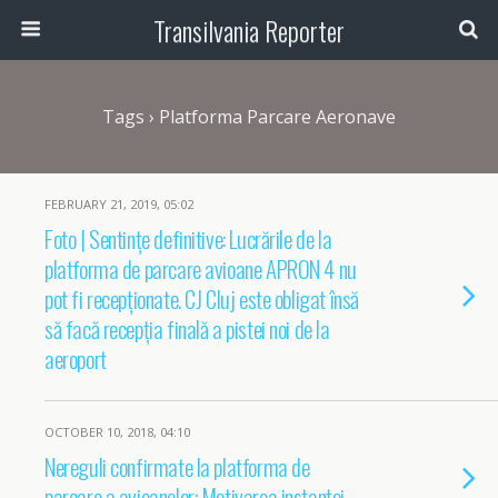
Transilvania Reporter
Tags › Platforma Parcare Aeronave
FEBRUARY 21, 2019, 05:02
Foto | Sentințe definitive: Lucrările de la
platforma de parcare avioane APRON 4 nu
pot fi recepționate. CJ Cluj este obligat însă
să facă recepția finală a pistei noi de la
aeroport
OCTOBER 10, 2018, 04:10
Nereguli confirmate la platforma de
parcare a avioanelor: Motivarea instanței