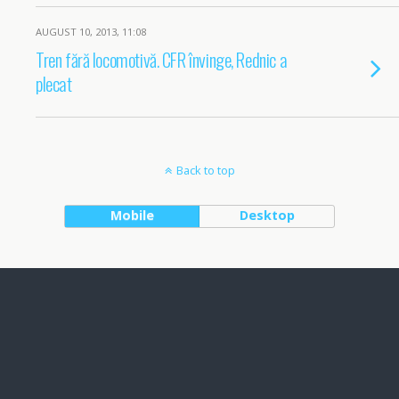
AUGUST 10, 2013, 11:08
Tren fără locomotivă. CFR învinge, Rednic a
plecat
Back to top
Mobile
Desktop