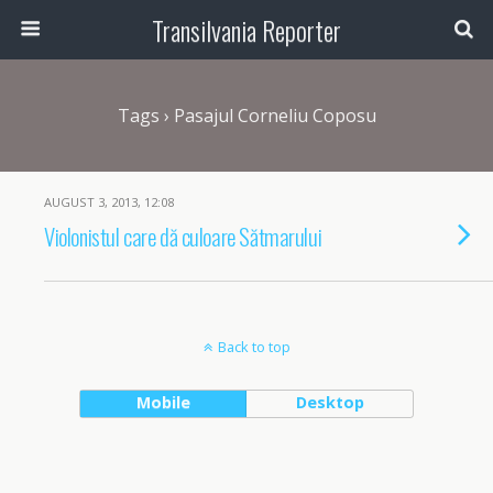
Transilvania Reporter
Tags › Pasajul Corneliu Coposu
AUGUST 3, 2013, 12:08
Violonistul care dă culoare Sătmarului
Back to top
Mobile
Desktop