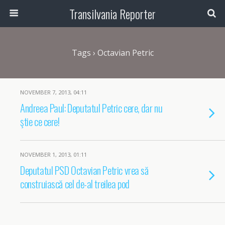
Transilvania Reporter
Tags › Octavian Petric
NOVEMBER 7, 2013, 04:11
Andreea Paul: Deputatul Petric cere, dar nu
ştie ce cere!
NOVEMBER 1, 2013, 01:11
Deputatul PSD Octavian Petric vrea să
construiască cel de-al treilea pod