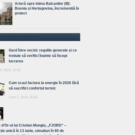
Arteră spre inima Balcanilor (III):
Bosnia și Herțegovina, încremenită în
proiect
E MAI RECENTE ARTICOLE
Gard între vecini: regulile generale și ce
trebuie să verifici înainte să începi
lucrarea
8, 2026, 10:06
Cum scazi factura la energie în 2026 fără
să sacrifici confortul termic
June 2, 2026, 05:06
 d’Or-ul lui Cristian Mungiu, „FJORD” –
ție unică în 13 iunie, simultan în 90 de