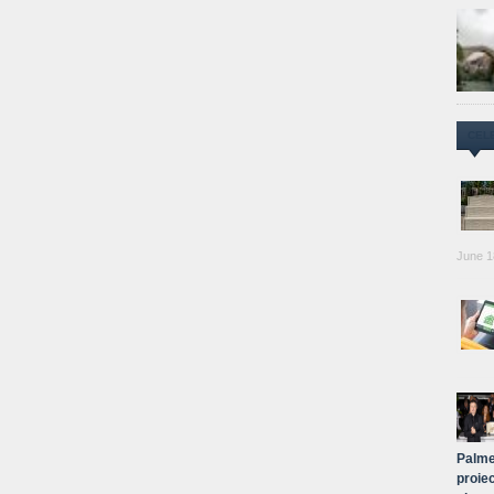
CEL
June 1
Palme
proiec