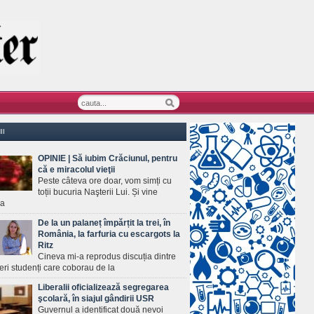
II
OPINIE | Să iubim Crăciunul, pentru
că e miracolul vieţii
Peste câteva ore doar, vom simți cu
toții bucuria Naşterii Lui. Și vine
ea
De la un palaneț împărțit la trei, în
România, la farfuria cu escargots la
Ritz
Cineva mi-a reprodus discuția dintre
ineri studenți care coborau de la
Liberalii oficializează segregarea
şcolară, în siajul gândirii USR
Guvernul a identificat două nevoi