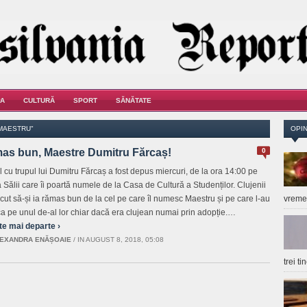
A
CULTURĂ
SPORT
SĂNĂTATE
"MAESTRU"
OPIN
as bun, Maestre Dumitru Fărcaș!
0
ul cu trupul lui Dumitru Fărcaș a fost depus miercuri, de la ora 14:00 pe
 Sălii care îi poartă numele de la Casa de Cultură a Studenților. Clujenii
ecut să-și ia rămas bun de la cel pe care îl numesc Maestru și pe care l-au
vrem
 ca pe unul de-al lor chiar dacă era clujean numai prin adopție.…
te mai departe ›
EXANDRA ENĂȘOAIE
/
IN AUGUST 8, 2018, 05:08
trei t