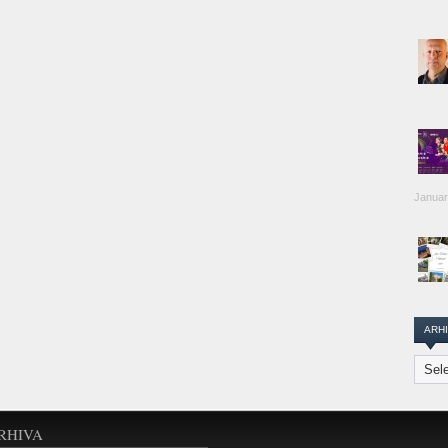
Januar
ARH
Arhiva
Transi
Repor
RHIVA