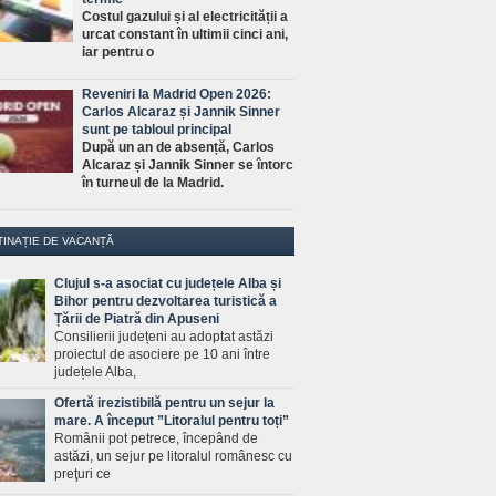
Costul gazului și al electricității a
urcat constant în ultimii cinci ani,
iar pentru o
Reveniri la Madrid Open 2026:
Carlos Alcaraz și Jannik Sinner
sunt pe tabloul principal
După un an de absență, Carlos
Alcaraz și Jannik Sinner se întorc
în turneul de la Madrid.
TINAȚIE DE VACANȚĂ
Clujul s-a asociat cu județele Alba și
Bihor pentru dezvoltarea turistică a
Țării de Piatră din Apuseni
Consilierii județeni au adoptat astăzi
proiectul de asociere pe 10 ani între
județele Alba,
Ofertă irezistibilă pentru un sejur la
mare. A început ”Litoralul pentru toți”
Românii pot petrece, începând de
astăzi, un sejur pe litoralul românesc cu
preţuri ce