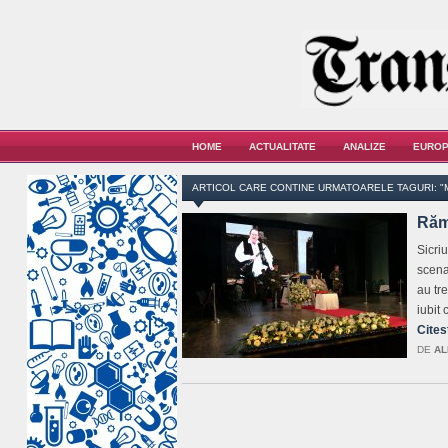
HOME
ACTUALITATE
ANALIZE
EUROP
ARTICOL CARE CONTINE URMATOARELE TAGURI: 
Răm
Sicri
scena
au tr
iubit
Cites
DE
AL