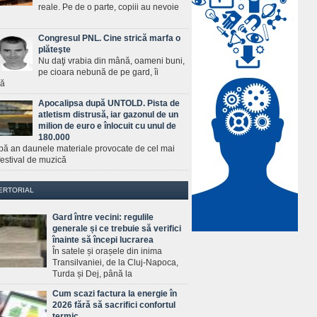
reale. Pe de o parte, copiii au nevoie
Congresul PNL. Cine strică marfa o
plăteşte
Nu daţi vrabia din mână, oameni buni,
pe cioara nebună de pe gard, îi
ră
Apocalipsa după UNTOLD. Pista de
atletism distrusă, iar gazonul de un
milion de euro e înlocuit cu unul de
180.000
pă an daunele materiale provocate de cel mai
estival de muzică
ERTORIAL
Gard între vecini: regulile
generale și ce trebuie să verifici
înainte să începi lucrarea
În satele și orașele din inima
Transilvaniei, de la Cluj-Napoca,
Turda și Dej, până la
Cum scazi factura la energie în
2026 fără să sacrifici confortul
termic