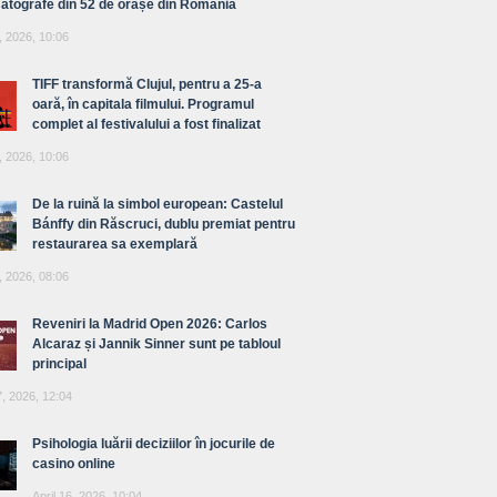
atografe din 52 de orașe din România
, 2026, 10:06
TIFF transformă Clujul, pentru a 25-a
oară, în capitala filmului. Programul
complet al festivalului a fost finalizat
, 2026, 10:06
De la ruină la simbol european: Castelul
Bánffy din Răscruci, dublu premiat pentru
restaurarea sa exemplară
, 2026, 08:06
Reveniri la Madrid Open 2026: Carlos
Alcaraz și Jannik Sinner sunt pe tabloul
principal
7, 2026, 12:04
Psihologia luării deciziilor în jocurile de
casino online
April 16, 2026, 10:04