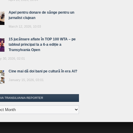
Apel pentru donare de sânge pentru un
jurnalist clujean
March 12, 2026, 10:03
15 jucătoare aflate în TOP 100 WTA – pe
tabloul principal la a 6-a ediție a
Transylvania Open
y 30, 2026, 02:01
Cine mai dă doi bani pe cultură în era AI?
January 15, 2026, 03:01
IVA TRANSILVANIA REPORTER
lvania
ter