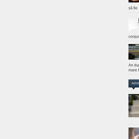
să fie
conju
An du
mare f
ADV