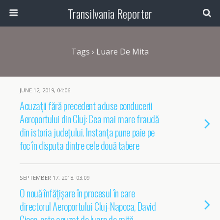
Transilvania Reporter
Tags › Luare De Mita
JUNE 12, 2019, 04:06
Acuzații fără precedent aduse conducerii
Aeroportului din Cluj: Cea mai mare fraudă
din istoria județului. Instanța pune paie pe
foc în disputa dintre cele două tabere
SEPTEMBER 17, 2018, 03:09
O nouă înfățișare în procesul în care
directorul Aeroportului Cluj-Napoca, David
Ciceo, este acuzat de luare de mită