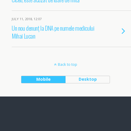
JULY 11, 2018, 12:07
Un nou denunț la DNA pe numele medicului
Mihai Lucan
Back to top
Mobile
Desktop