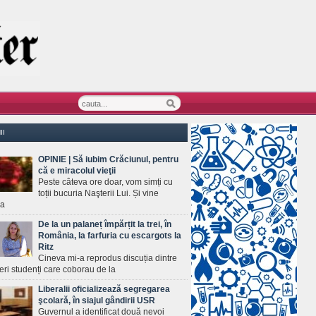
II
OPINIE | Să iubim Crăciunul, pentru
că e miracolul vieţii
Peste câteva ore doar, vom simți cu
toții bucuria Naşterii Lui. Și vine
ea
De la un palaneț împărțit la trei, în
România, la farfuria cu escargots la
Ritz
Cineva mi-a reprodus discuția dintre
ineri studenți care coborau de la
Liberalii oficializează segregarea
şcolară, în siajul gândirii USR
Guvernul a identificat două nevoi