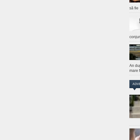
să fie
conju
An du
mare f
ADV