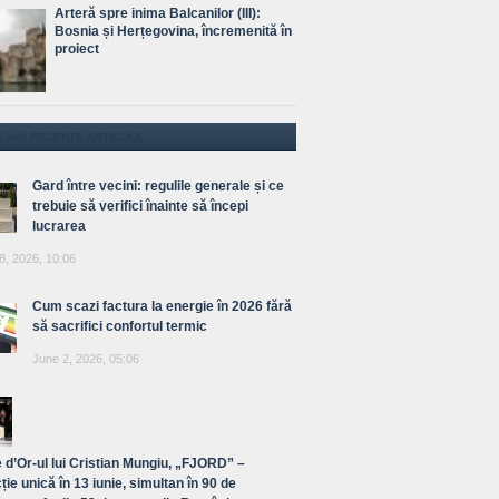
Arteră spre inima Balcanilor (III):
Bosnia și Herțegovina, încremenită în
proiect
E MAI RECENTE ARTICOLE
Gard între vecini: regulile generale și ce
trebuie să verifici înainte să începi
lucrarea
8, 2026, 10:06
Cum scazi factura la energie în 2026 fără
să sacrifici confortul termic
June 2, 2026, 05:06
 d’Or-ul lui Cristian Mungiu, „FJORD” –
ție unică în 13 iunie, simultan în 90 de