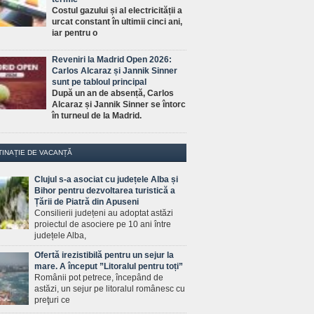
Costul gazului și al electricității a
urcat constant în ultimii cinci ani,
iar pentru o
Reveniri la Madrid Open 2026:
Carlos Alcaraz și Jannik Sinner
sunt pe tabloul principal
După un an de absență, Carlos
Alcaraz și Jannik Sinner se întorc
în turneul de la Madrid.
TINAȚIE DE VACANȚĂ
Clujul s-a asociat cu județele Alba și
Bihor pentru dezvoltarea turistică a
Țării de Piatră din Apuseni
Consilierii județeni au adoptat astăzi
proiectul de asociere pe 10 ani între
județele Alba,
Ofertă irezistibilă pentru un sejur la
mare. A început ”Litoralul pentru toți”
Românii pot petrece, începând de
astăzi, un sejur pe litoralul românesc cu
preţuri ce