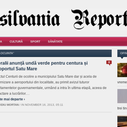
A
CULTURĂ
SPORT
SĂNĂTATE
LOCUINTA"
OPIN
ralii anunță undă verde pentru centura și
0
oportul Satu Mare
ctul Centurii de ocolire a municipiului Satu Mare dar și acela de
izare a aeroportului din localitate, au primit avizul tuturor
vrem
tamentelor guvernamentale, urmând a intra în ultima etapă, aceea de
actare a lucrărilor.…
te mai departe ›
IDIU MORTAN
/
IN NOVEMBER 16, 2013, 05:11
trei t