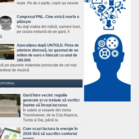
reale. Pe de o parte, copiii au nevoie
Congresul PNL. Cine strică marfa o
plăteşte
Nu daţi vrabia din mână, oameni buni,
pe cioara nebună de pe gard, îi
ră
Apocalipsa după UNTOLD. Pista de
atletism distrusă, iar gazonul de un
milion de euro e înlocuit cu unul de
180.000
pă an daunele materiale provocate de cel mai
estival de muzică
ERTORIAL
Gard între vecini: regulile
generale și ce trebuie să verifici
înainte să începi lucrarea
În satele și orașele din inima
Transilvaniei, de la Cluj-Napoca,
Turda și Dej, până la
Cum scazi factura la energie în
2026 fără să sacrifici confortul
termic