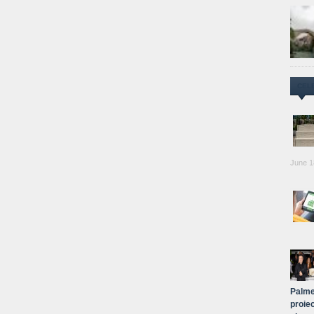
CEL
June 1
Palme
proiec