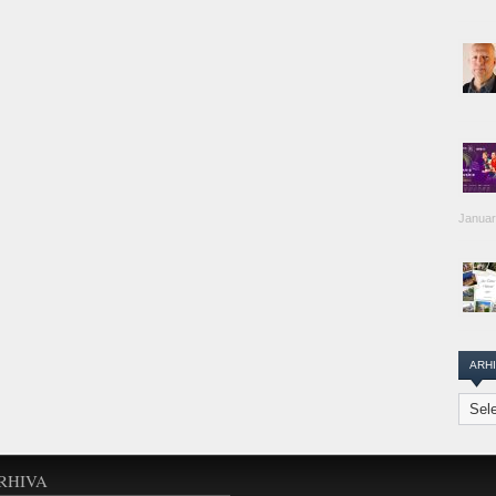
Januar
ARH
Arhiva
Transi
Repor
RHIVA