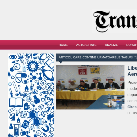
HOME
ACTUALITATE
ANALIZE
EUROP
ARTICOL CARE CONTINE URMATOARELE TAGURI: "
Libe
Aer
Proie
modern
depar
contr
Cites
DE
OV