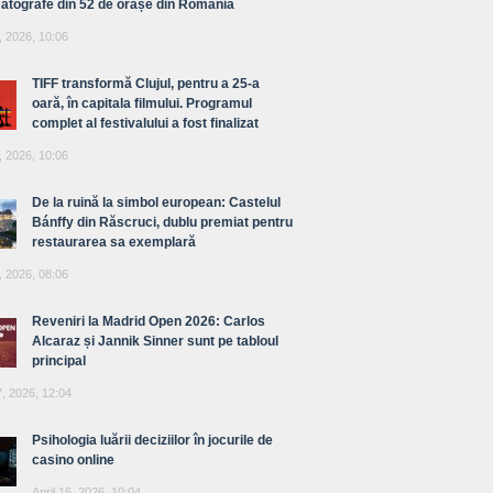
atografe din 52 de orașe din România
, 2026, 10:06
TIFF transformă Clujul, pentru a 25-a
oară, în capitala filmului. Programul
complet al festivalului a fost finalizat
, 2026, 10:06
De la ruină la simbol european: Castelul
Bánffy din Răscruci, dublu premiat pentru
restaurarea sa exemplară
, 2026, 08:06
Reveniri la Madrid Open 2026: Carlos
Alcaraz și Jannik Sinner sunt pe tabloul
principal
7, 2026, 12:04
Psihologia luării deciziilor în jocurile de
casino online
April 16, 2026, 10:04