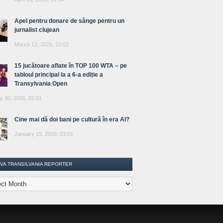
Apel pentru donare de sânge pentru un
jurnalist clujean
March 12, 2026, 10:03
15 jucătoare aflate în TOP 100 WTA – pe
tabloul principal la a 6-a ediție a
Transylvania Open
y 30, 2026, 02:01
Cine mai dă doi bani pe cultură în era AI?
January 15, 2026, 03:01
IVA TRANSILVANIA REPORTER
lvania
ter