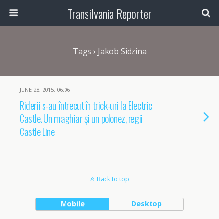
Transilvania Reporter
Tags › Jakob Sidzina
JUNE 28, 2015, 06:06
Riderii s-au întrecut în trick-uri la Electric
Castle. Un maghiar și un polonez, regii
Castle Line
Back to top
Mobile
Desktop