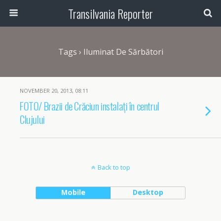
Transilvania Reporter
Tags › Iluminat De Sărbători
NOVEMBER 20, 2013, 08:11
FOTO/ Brazii de Crăciun instalați în centrul
Clujului
Back to top
Mobile
Desktop