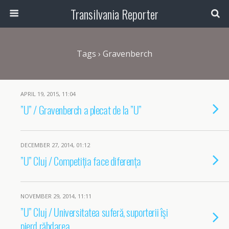
Transilvania Reporter
Tags › Gravenberch
APRIL 19, 2015, 11:04
”U” / Gravenberch a plecat de la ”U”
DECEMBER 27, 2014, 01:12
”U” Cluj / Competiția face diferența
NOVEMBER 29, 2014, 11:11
”U” Cluj / Universitatea suferă, suporterii îşi
pierd răbdarea