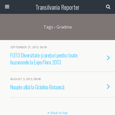
Transilvania Reporter
Tags › Gradina
SEPTEMBER 27, 2013, 06:09
FOTO Diversitate și prețuri pentru toate
buzunarele la Expo Flora 2013
AUGUST 3, 2013, 08:08
Noapte albă la Grădina Botanică
Back to top