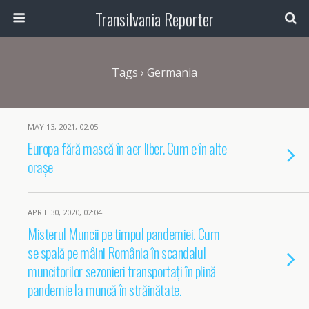
Transilvania Reporter
Tags › Germania
MAY 13, 2021, 02:05
Europa fără mască în aer liber. Cum e în alte
orașe
APRIL 30, 2020, 02:04
Misterul Muncii pe timpul pandemiei. Cum
se spală pe mâini România în scandalul
muncitorilor sezonieri transportați în plină
pandemie la muncă în străinătate.