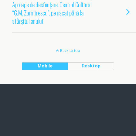
Aproape de desfiinţare. Centrul Cultural
“G.M. Zamfirescu”, pe uscat până la
sfârşitul anului
Back to top
Mobile
Desktop