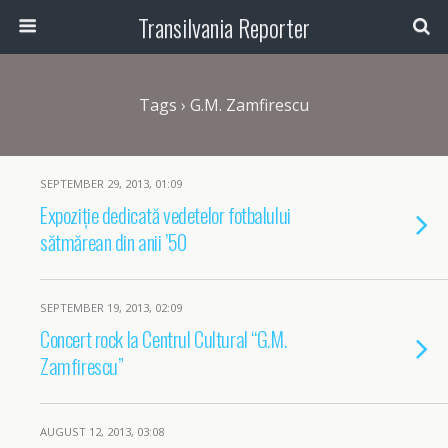
Transilvania Reporter
Tags › G.M. Zamfirescu
SEPTEMBER 29, 2013, 01:09
Expoziție dedicată vedetelor fotbalului
sătmărean din anii ’50
SEPTEMBER 19, 2013, 02:09
Concert rock la Centrul Cultural “G.M.
Zamfirescu”
AUGUST 12, 2013, 03:08