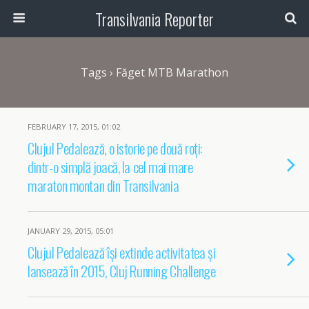
Transilvania Reporter
Tags › Făget MTB Marathon
FEBRUARY 17, 2015, 01:02
Clujul Pedalează, o istorie pe două roți:
dintr-o simplă joacă, la cel mai mare
maraton montan din Transilvania
JANUARY 29, 2015, 05:01
Clujul Pedalează își extinde activitatea și
lansează în 2015, Cluj Running Challenge