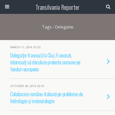
Transilvania Reporter
Tags › Delegatie
MARCH 11, 2014, 01:03
Delegaţie franceză la Cluj. Francezii,
interesaţi să deruleze proiecte comune pe
fonduri europene
OCTOBER 30, 2013, 02:10
Colaborare româno-italiană pe probleme de
hidrologie şi meteorologie