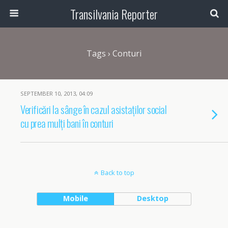
Transilvania Reporter
Tags › Conturi
SEPTEMBER 10, 2013, 04:09
Verificări la sânge în cazul asistaților social
cu prea mulți bani în conturi
Back to top
Mobile
Desktop