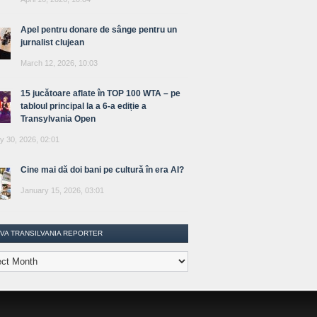
Apel pentru donare de sânge pentru un
jurnalist clujean
March 12, 2026, 10:03
15 jucătoare aflate în TOP 100 WTA – pe
tabloul principal la a 6-a ediție a
Transylvania Open
y 30, 2026, 02:01
Cine mai dă doi bani pe cultură în era AI?
January 15, 2026, 03:01
IVA TRANSILVANIA REPORTER
lvania
ter