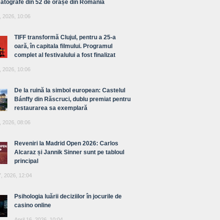
atografe din 52 de orașe din România
, 2026, 10:06
TIFF transformă Clujul, pentru a 25-a
oară, în capitala filmului. Programul
complet al festivalului a fost finalizat
, 2026, 10:06
De la ruină la simbol european: Castelul
Bánffy din Răscruci, dublu premiat pentru
restaurarea sa exemplară
, 2026, 08:06
Reveniri la Madrid Open 2026: Carlos
Alcaraz și Jannik Sinner sunt pe tabloul
principal
7, 2026, 12:04
Psihologia luării deciziilor în jocurile de
casino online
April 16, 2026, 10:04