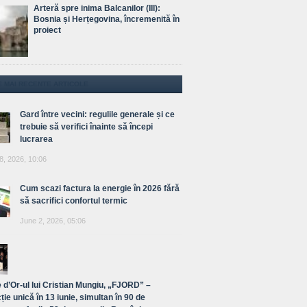
Arteră spre inima Balcanilor (III):
Bosnia și Herțegovina, încremenită în
proiect
E MAI RECENTE ARTICOLE
Gard între vecini: regulile generale și ce
trebuie să verifici înainte să începi
lucrarea
8, 2026, 10:06
Cum scazi factura la energie în 2026 fără
să sacrifici confortul termic
June 2, 2026, 05:06
 d’Or-ul lui Cristian Mungiu, „FJORD” –
ție unică în 13 iunie, simultan în 90 de