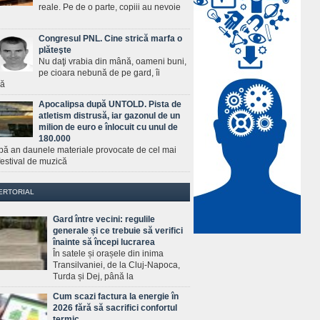
reale. Pe de o parte, copiii au nevoie
Congresul PNL. Cine strică marfa o
plăteşte
Nu daţi vrabia din mână, oameni buni,
pe cioara nebună de pe gard, îi
ră
Apocalipsa după UNTOLD. Pista de
atletism distrusă, iar gazonul de un
milion de euro e înlocuit cu unul de
180.000
pă an daunele materiale provocate de cel mai
estival de muzică
ERTORIAL
Gard între vecini: regulile
generale și ce trebuie să verifici
înainte să începi lucrarea
În satele și orașele din inima
Transilvaniei, de la Cluj-Napoca,
Turda și Dej, până la
Cum scazi factura la energie în
2026 fără să sacrifici confortul
termic