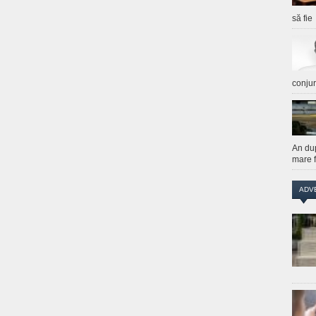
să fie
conju
An du
mare f
ADV