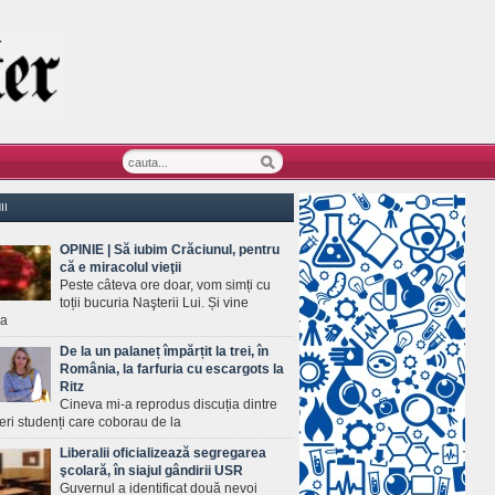
II
OPINIE | Să iubim Crăciunul, pentru
că e miracolul vieţii
Peste câteva ore doar, vom simți cu
toții bucuria Naşterii Lui. Și vine
ea
De la un palaneț împărțit la trei, în
România, la farfuria cu escargots la
Ritz
Cineva mi-a reprodus discuția dintre
ineri studenți care coborau de la
Liberalii oficializează segregarea
şcolară, în siajul gândirii USR
Guvernul a identificat două nevoi