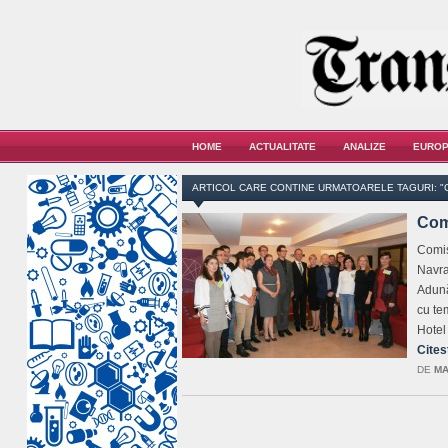
HOME
ACTUALITATE
ANALIZE
EUROP
ARTICOL CARE CONTINE URMATOARELE TAGURI: 
Comi
Comis
Navra
Adună
cu te
Hote
Cites
DE
MA