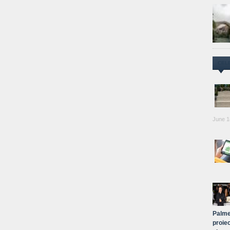
CEL
June 1
Palme
proiec