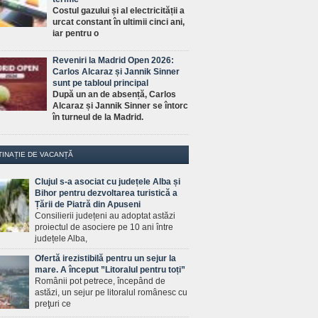
Costul gazului și al electricității a
urcat constant în ultimii cinci ani,
iar pentru o
Reveniri la Madrid Open 2026:
Carlos Alcaraz și Jannik Sinner
sunt pe tabloul principal
După un an de absență, Carlos
Alcaraz și Jannik Sinner se întorc
în turneul de la Madrid.
TINAȚIE DE VACANȚĂ
Clujul s-a asociat cu județele Alba și
Bihor pentru dezvoltarea turistică a
Țării de Piatră din Apuseni
Consilierii județeni au adoptat astăzi
proiectul de asociere pe 10 ani între
județele Alba,
Ofertă irezistibilă pentru un sejur la
mare. A început ”Litoralul pentru toți”
Românii pot petrece, începând de
astăzi, un sejur pe litoralul românesc cu
preţuri ce