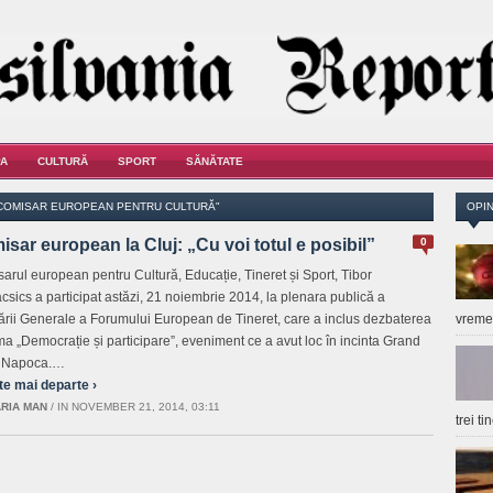
A
CULTURĂ
SPORT
SĂNĂTATE
"COMISAR EUROPEAN PENTRU CULTURĂ"
OPIN
sar european la Cluj: „Cu voi totul e posibil”
0
arul european pentru Cultură, Educație, Tineret și Sport, Tibor
csics a participat astăzi, 21 noiembrie 2014, la plenara publică a
rii Generale a Forumului European de Tineret, care a inclus dezbaterea
vrem
ma „Democrație și participare”, eveniment ce a avut loc în incinta Grand
l Napoca.…
te mai departe ›
RIA MAN
/
IN NOVEMBER 21, 2014, 03:11
trei t