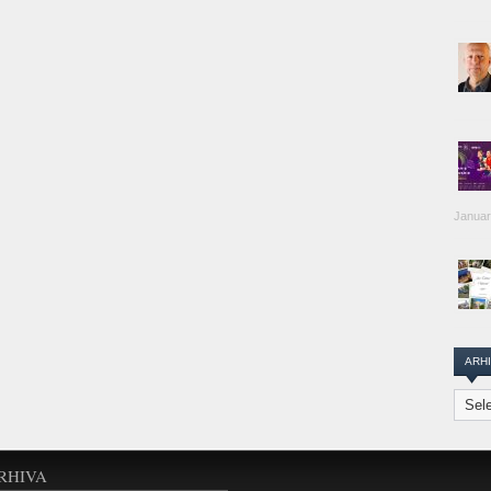
Januar
ARH
Arhiva
Transi
Repor
RHIVA