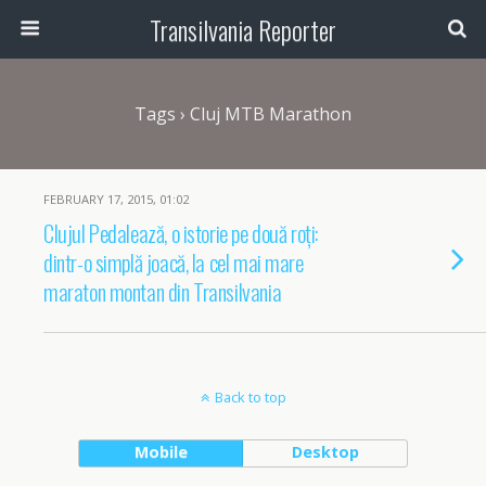
Transilvania Reporter
Tags › Cluj MTB Marathon
FEBRUARY 17, 2015, 01:02
Clujul Pedalează, o istorie pe două roți:
dintr-o simplă joacă, la cel mai mare
maraton montan din Transilvania
Back to top
Mobile
Desktop