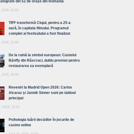
atografe din 52 de orașe din România
, 2026, 10:06
TIFF transformă Clujul, pentru a 25-a
oară, în capitala filmului. Programul
complet al festivalului a fost finalizat
, 2026, 10:06
De la ruină la simbol european: Castelul
Bánffy din Răscruci, dublu premiat pentru
restaurarea sa exemplară
, 2026, 08:06
Reveniri la Madrid Open 2026: Carlos
Alcaraz și Jannik Sinner sunt pe tabloul
principal
7, 2026, 12:04
Psihologia luării deciziilor în jocurile de
casino online
April 16, 2026, 10:04