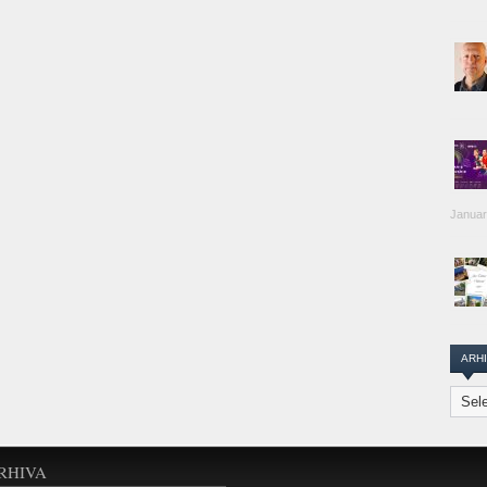
Januar
ARH
Arhiva
Transi
Repor
RHIVA