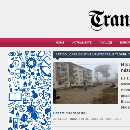
HOME
ACTUALITATE
ANALIZE
EUROP
ARTICOL CARE CONTINE URMATOARELE TAGURI: "
Bloc
mize
De 18
reţea
curen
propr
Bresci
bloca
Citeste mai departe ›
DE
STELA TUDOR
/
IN OCTOBER 24, 2013, 11:10