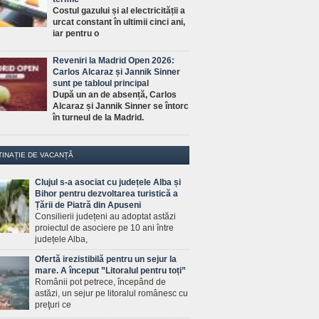
Costul gazului și al electricității a
urcat constant în ultimii cinci ani,
iar pentru o
Reveniri la Madrid Open 2026:
Carlos Alcaraz și Jannik Sinner
sunt pe tabloul principal
După un an de absență, Carlos
Alcaraz și Jannik Sinner se întorc
în turneul de la Madrid.
TINAȚIE DE VACANȚĂ
Clujul s-a asociat cu județele Alba și
Bihor pentru dezvoltarea turistică a
Țării de Piatră din Apuseni
Consilierii județeni au adoptat astăzi
proiectul de asociere pe 10 ani între
județele Alba,
Ofertă irezistibilă pentru un sejur la
mare. A început ”Litoralul pentru toți”
Românii pot petrece, începând de
astăzi, un sejur pe litoralul românesc cu
preţuri ce