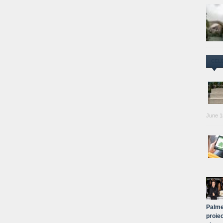
CEL
June 1
Palme
proiec