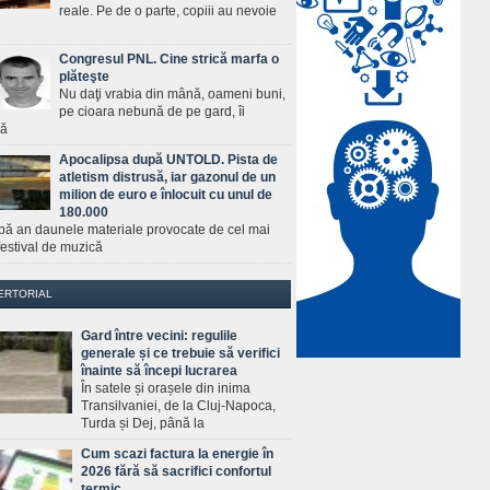
reale. Pe de o parte, copiii au nevoie
Congresul PNL. Cine strică marfa o
plăteşte
Nu daţi vrabia din mână, oameni buni,
pe cioara nebună de pe gard, îi
ră
Apocalipsa după UNTOLD. Pista de
atletism distrusă, iar gazonul de un
milion de euro e înlocuit cu unul de
180.000
pă an daunele materiale provocate de cel mai
estival de muzică
ERTORIAL
Gard între vecini: regulile
generale și ce trebuie să verifici
înainte să începi lucrarea
În satele și orașele din inima
Transilvaniei, de la Cluj-Napoca,
Turda și Dej, până la
Cum scazi factura la energie în
2026 fără să sacrifici confortul
termic