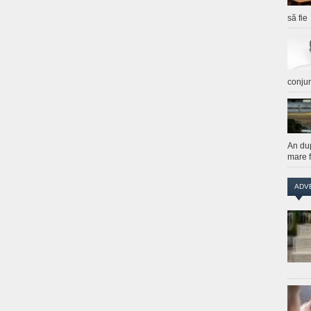
să fie
conju
An du
mare f
ADV