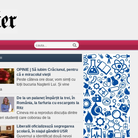
II
OPINIE | Să iubim Crăciunul, pentru
că e miracolul vieţii
Peste câteva ore doar, vom simți cu
toții bucuria Naşterii Lui. Și vine
ea
De la un palaneț împărțit la trei, în
România, la farfuria cu escargots la
Ritz
Cineva mi-a reprodus discuția dintre
ineri studenți care coborau de la
Liberalii oficializează segregarea
şcolară, în siajul gândirii USR
Guvernul a identificat două nevoi