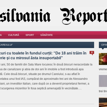
A
CULTURĂ
SPORT
SĂNĂTATE
CAREIULUI"
OPIN
uri cu toalete în fundul curții: “De 18 ani trăim în
0
rie şi cu mirosul ăsta insuportabil”
 ani, 50 de familii din Satu Mare locuiesc în două blocuri neracordate la
ua de canalizare şi abia de doi ani în imobile a fost introdusă apa
vrem
tă. Cele două blocuri, situate pe drumul Careiului, s-au aflat în
ietatea unui fost IAS, cumpărat de aproximativ trei ani de Alessandro
ani, un investitor italian, care după ce a devenit proprietarul fermei, a
t scurgerea mizeriilor în fosa septică amenajată în vecinătate.…
trei t