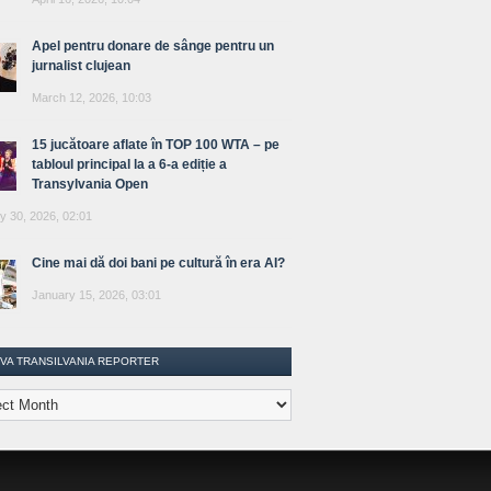
Apel pentru donare de sânge pentru un
jurnalist clujean
March 12, 2026, 10:03
15 jucătoare aflate în TOP 100 WTA – pe
tabloul principal la a 6-a ediție a
Transylvania Open
y 30, 2026, 02:01
Cine mai dă doi bani pe cultură în era AI?
January 15, 2026, 03:01
IVA TRANSILVANIA REPORTER
lvania
ter