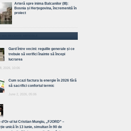
Arteră spre inima Balcanilor (III):
Bosnia și Herțegovina, încremenită în
proiect
E MAI RECENTE ARTICOLE
Gard între vecini: regulile generale și ce
trebuie să verifici înainte să începi
lucrarea
8, 2026, 10:06
Cum scazi factura la energie în 2026 fără
să sacrifici confortul termic
June 2, 2026, 05:06
 d’Or-ul lui Cristian Mungiu, „FJORD” –
ție unică în 13 iunie, simultan în 90 de